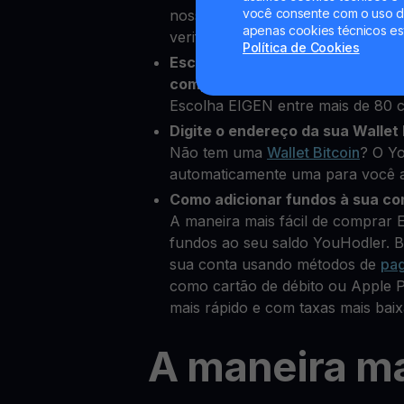
você consente com o uso de
nossa plataforma e adicionar alg
apenas cookies técnicos es
verificar sua identidade
Política de Cookies
Escolha EigenLayer como a crip
comprar
Escolha EIGEN entre mais de 80 c
Digite o endereço da sua Wallet 
Não tem uma
Wallet Bitcoin
? O Yo
automaticamente uma para você a
Como adicionar fundos à sua co
A maneira mais fácil de comprar 
fundos ao seu saldo YouHodler. B
sua conta usando métodos de
pa
como cartão de débito ou Apple 
mais rápido e com taxas mais baix
A maneira ma