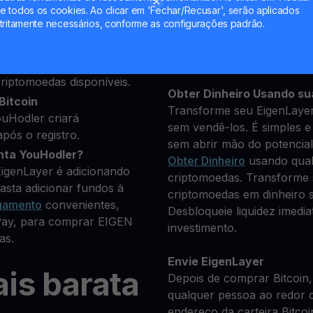
 todos os cookies. Ao clicar em 'Fechar/Recusar', serão aplicados
uns dados pessoais para
tritamente necessários, conforme as configurações padrão.
Mantenha seu EIGEN
**Ganhe Mais** com seu 
to que você deseja
Rendimento
transparente e
riptomoedas disponíveis.
Obter Dinheiro Usando su
Bitcoin
Transforme seu EigenLayer
uHodler criará
sem vendê-los. É simples e 
pós o registro.
sem abrir mão do potencial
nta YouHodler?
Obter Dinheiro
usando qual
EigenLayer é adicionando
criptomoedas. Transforme 
asta adicionar fundos à
criptomoedas em dinheiro s
gamento
convenientes,
Desbloqueie liquidez imedi
Pay, para comprar EIGEN
investimento.
as.
Envie EigenLayer
is barata
Depois de comprar Bitcoin,
qualquer pessoa ao redor 
endereço da carteira Bitcoi