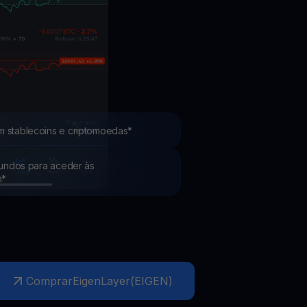
Promoções
Explore os concursos e promoções mais recentes
m stablecoins e criptomoedas*
 fundos para aceder às
h*
Comprar
EigenLayer
(
EIGEN
)