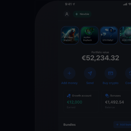
Descarregue
YouHodler
C
Wallet
Desbloqueie o futuro
YouHodler. Negocie, i
património de forma 
app