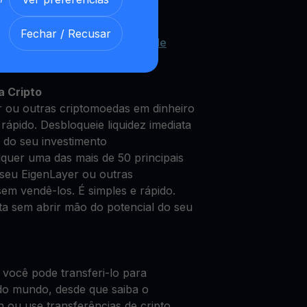
Fechar / Recusar
EigenLayer com nossa
Conta de
 segura
a Cripto
 ou outras criptomoedas em dinheiro
rápido. Desbloqueie liquidez imediata
 do seu investimento
quer uma das mais de 50 principais
seu EigenLayer ou outras
em vendê-los. É simples e rápido.
ata sem abrir mão do potencial do seu
 você pode transferi-lo para
do mundo, desde que saiba o
n ou use transferências de cripto