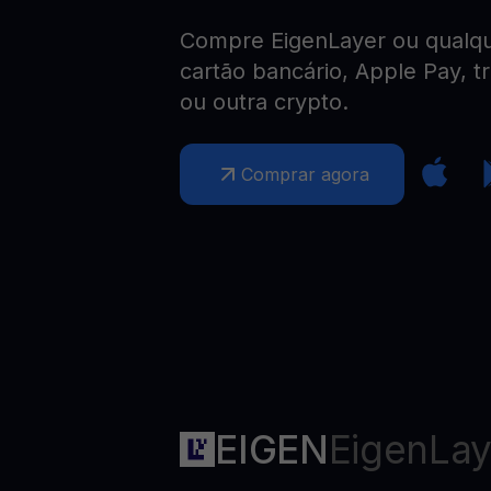
Web3 wallet
Compre EigenLayer ou qualque
Sua riqueza Web3, gerida num só lugar
cartão bancário, Apple Pay, t
ou outra crypto.
Comprar agora
EIGEN
EigenLay