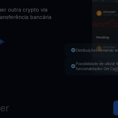
r outra crypto via
Youhodler App
ransferência bancária
Baixar
Baixe o app e gerencie cripto com facilidade
Distribuições semanais e
Possibilidade de utilizar
funcionalidades Get Cas
er