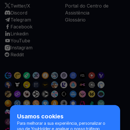
Twitter/X
Portal do Centro de
Discord
Assistência
Telegram
Glossário
Facebook
Linkedin
YouTube
Instagram
Reddit
Usamos cookies
Para melhorar a sua experiência, personalizar o
uso de YouHolder e analisar o nosso tráfego,