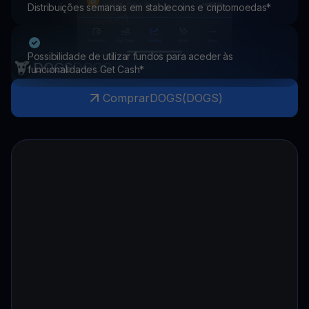
Distribuições semanais em stablecoins e criptomoedas*
Possibilidade de utilizar fundos para aceder às
DOGS
DOGS
funcionalidades Get Cash*
Comprar
DOGS
(
DOGS
)