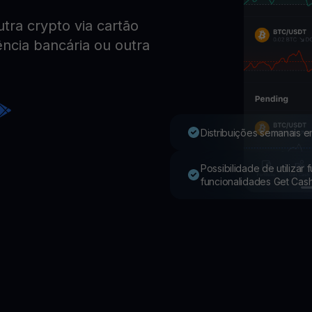
ra crypto via cartão
Youhodler App
ência bancária ou outra
Baixar
Baixe o app e gerencie cripto com facilidade
Distribuições semanais e
Possibilidade de utilizar
funcionalidades Get Cas