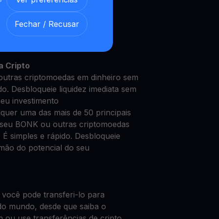
Fechar / Recusar
 BONK com nossa
Conta de
 segura
a Cripto
utras criptomoedas em dinheiro sem
do. Desbloqueie liquidez imediata sem
seu investimento
quer uma das mais de 50 principais
 seu BONK ou outras criptomoedas
 É simples e rápido. Desbloqueie
 mão do potencial do seu
 você pode transferi-lo para
do mundo, desde que saiba o
n ou use transferências de cripto