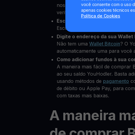
você consente com o uso de
nossa plataforma e adicionar alg
apenas cookies técnicos es
verificar sua identidade
Política de Cookies
Escolha BONK como a cripto qu
Escolha BONK entre mais de 80 cr
Digite o endereço da sua Wallet 
Não tem uma
Wallet Bitcoin
? O Yo
automaticamente uma para você a
Como adicionar fundos à sua co
A maneira mais fácil de comprar
ao seu saldo YouHodler. Basta ad
usando métodos de
pagamento
co
de débito ou Apple Pay, para co
com taxas mais baixas.
A maneira ma
de comprar