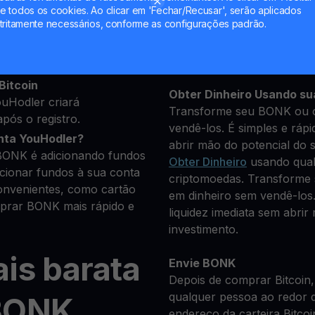
 todos os cookies. Ao clicar em 'Fechar/Recusar', serão aplicados
uns dados pessoais para
tritamente necessários, conforme as configurações padrão.
Mantenha seu BONK
**Ganhe Mais** com seu
e você deseja comprar
Rendimento
transparente e
iptomoedas disponíveis.
Bitcoin
Obter Dinheiro Usando su
uHodler criará
Transforme seu BONK ou o
pós o registro.
vendê-los. É simples e rápi
nta YouHodler?
abrir mão do potencial do 
 BONK é adicionando fundos
Obter Dinheiro
usando qual
icionar fundos à sua conta
criptomoedas. Transforme
nvenientes, como cartão
em dinheiro sem vendê-los.
mprar BONK mais rápido e
liquidez imediata sem abrir
investimento.
is barata
Envie BONK
Depois de comprar Bitcoin,
qualquer pessoa ao redor 
 BONK
endereço da carteira Bitcoi