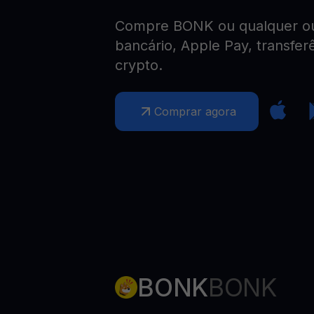
Web3 wallet
Compre BONK ou qualquer out
Sua riqueza Web3, gerida num só lugar
bancário, Apple Pay, transfer
crypto.
Comprar agora
BONK
BONK