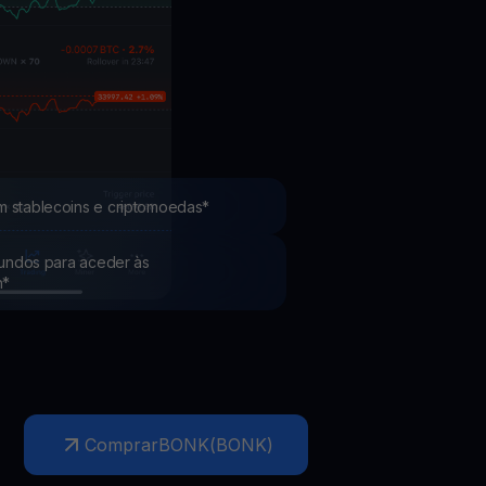
Promoções
Explore os concursos e promoções mais recentes
m stablecoins e criptomoedas*
 fundos para aceder às
h*
Comprar
BONK
(
BONK
)