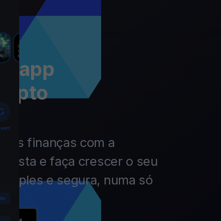
 a app
rypto
 das finanças com a
nvista e faça crescer o seu
simples e segura, numa só