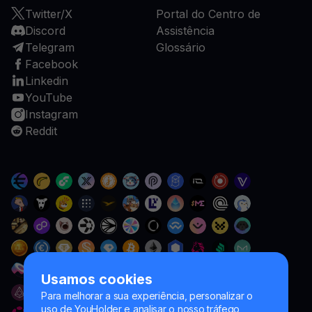
Twitter/X
Portal do Centro de
Discord
Assistência
Telegram
Glossário
Facebook
Linkedin
YouTube
Instagram
Reddit
Usamos cookies
Para melhorar a sua experiência, personalizar o
uso de YouHolder e analisar o nosso tráfego,