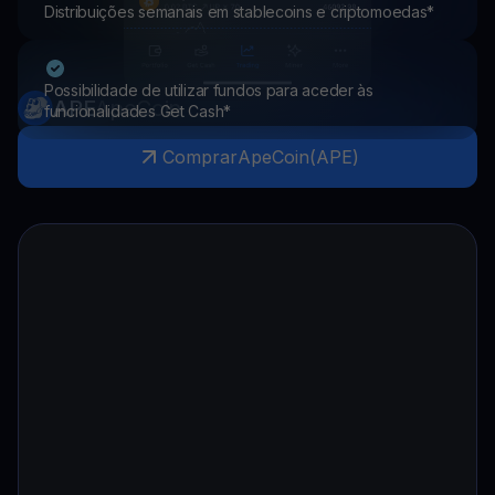
Distribuições semanais em stablecoins e criptomoedas*
Possibilidade de utilizar fundos para aceder às
APE
ApeCoin
funcionalidades Get Cash*
Comprar
ApeCoin
(
APE
)