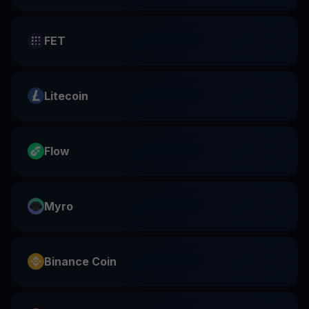
FET
Litecoin
Flow
Myro
Binance Coin