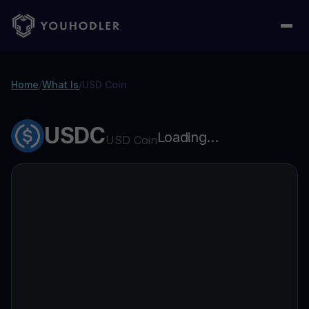
Home
/
What Is
/
USD Coin
USDC
Loading...
USD Coin