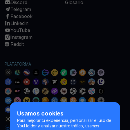
Discord
Glosario
Telegram
Facebook
Linkedin
YouTube
Instagram
Reddit
PLATAFORMA
Usamos cookies
Para mejorar tu experiencia, personalizar el uso de
YouHolder y analizar nuestro tráfico, usamos