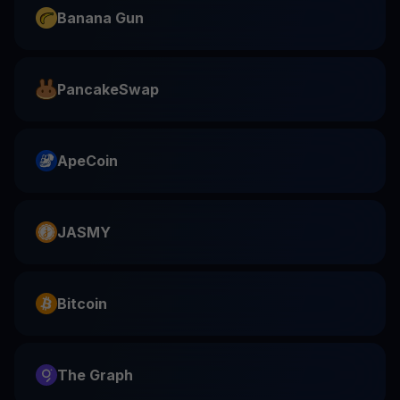
Banana Gun
PancakeSwap
ApeCoin
JASMY
Bitcoin
The Graph