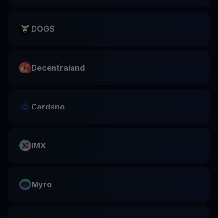
DOGS
Decentraland
Cardano
IMX
Myro