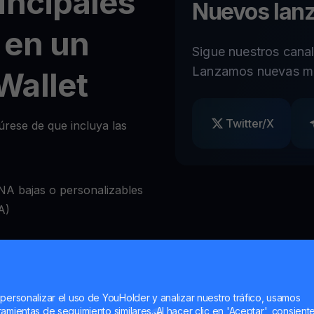
incipales
Nuevos lan
 en un
Sigue nuestros cana
Lanzamos nuevas m
Wallet
Twitter/X
úrese de que incluya las
A bajas o personalizables
A)
ear retiros a voluntad
bio de criptomonedas
 personalizar el uso de YouHolder y analizar nuestro tráfico, usamos
amientas de seguimiento similares. Al hacer clic en 'Aceptar', consient