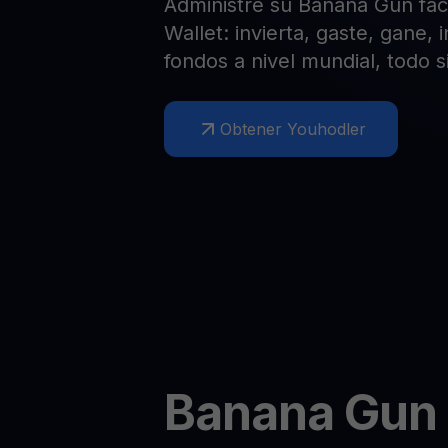
Administre su Banana Gun fác
Web3 wallet
Wallet: invierta, gaste, gane,
Tu riqueza Web3 gestionada en un solo lugar
fondos a nivel mundial, todo s
Obtener Youhodler
Banana Gun