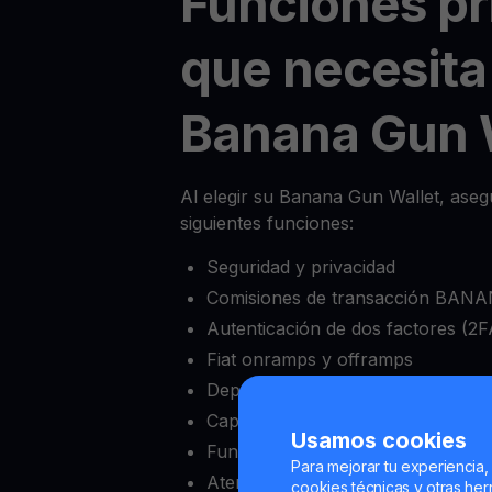
Funciones pr
que necesita
Banana Gun 
Al elegir su Banana Gun Wallet, aseg
siguientes funciones:
Seguridad y privacidad
Comisiones de transacción BANAN
Autenticación de dos factores (2F
Fiat onramps y offramps
Depósito mínimo bajo
Capacidad de bloquear y desbloqu
Usamos cookies
Funciones completas de intercam
Para mejorar tu experiencia,
Atención al cliente confiable
cookies técnicas y otras herr