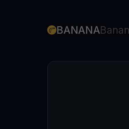
BANANA
Banan