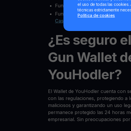
el uso de todas las cookies. 
Funcionalidad multisig
técnicas estrictamente neces
Funciones extra como
Yield Acco
Política de cookies
Cash
¿Es seguro e
Gun Wallet d
YouHodler?
El Wallet de YouHodler cuenta con 
con las regulaciones, protegiendo a 
maliciosos y garantizando un uso le
permanece protegido las 24 horas med
empresarial. Sin preocupaciones por