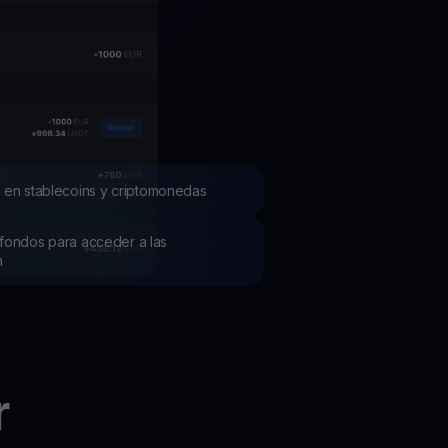
mociones
ubre los últimos concursos y promociones
 en stablecoins y criptomonedas
os fondos para acceder a las
h
r