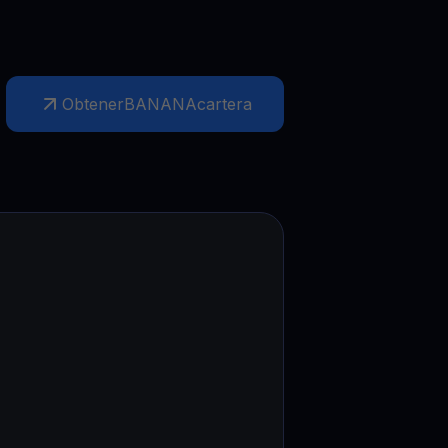
Obtener
BANANA
cartera