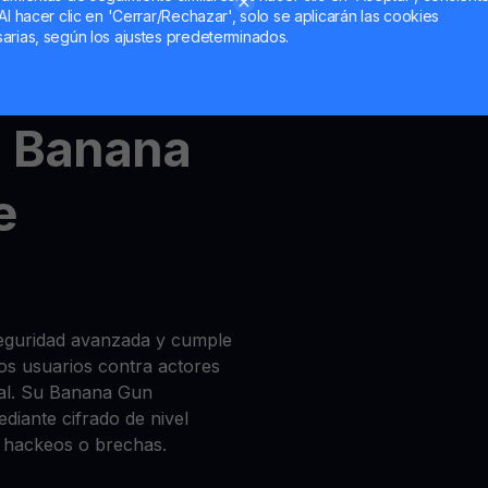
Al hacer clic en 'Cerrar/Rechazar', solo se aplicarán las cookies
arias, según los ajustes predeterminados.
unt
,
MultiHODL
und
Get
l Banana
e
seguridad avanzada y cumple
los usuarios contra actores
gal. Su Banana Gun
iante cifrado de nivel
 hackeos o brechas.