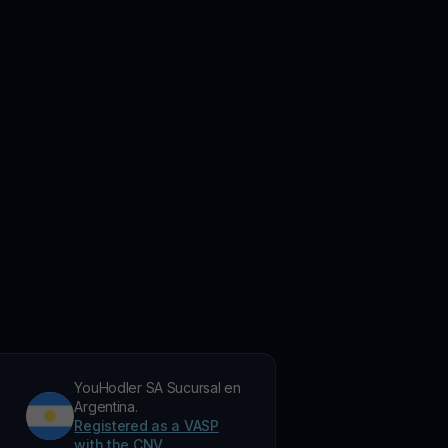
YouHodler SA Sucursal en
Argentina.
Registered as a VASP
with the CNV.