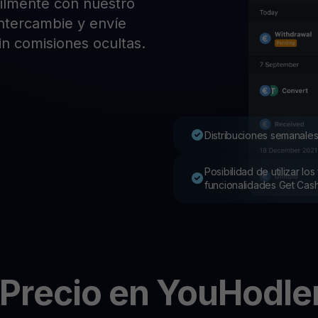
ilmente con nuestro
Pro
 intercambie y envíe
Desc
Youhodler App
in comisiones ocultas.
Descargar
Descarga la app y gestiona cripto fácilmente
Distribuciones semanales
Posibilidad de utilizar l
funcionalidades Get Cas
Precio en YouHodle