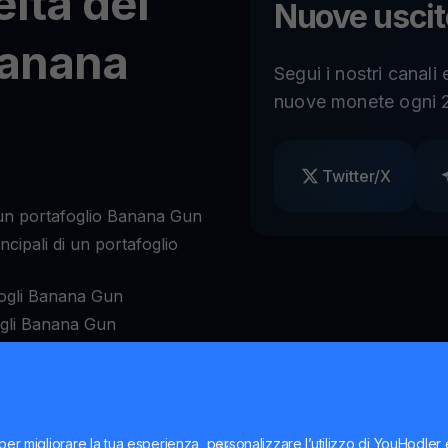
elta del
Nuove uscit
Banana
Segui i nostri canali
nuove monete ogni 2
Twitter/X
un portafoglio Banana Gun
cipali di un portafoglio
fogli Banana Gun
fogli Banana Gun
anana Gun migliori per te
per migliorare la tua esperienza, personalizzare l’utilizzo di YouHodler