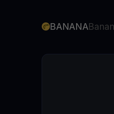
BANANA
Banan