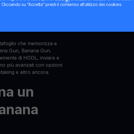
Banana
ti. Cliccando su “Accetta” presti il consenso all’utilizzo dei cookies.
tafoglio che memorizza e
Banana Gun, Banana Gun.
cemente di HODL, inviare e
no più avanzati con opzioni
 staking e altro ancora.
na un
Banana