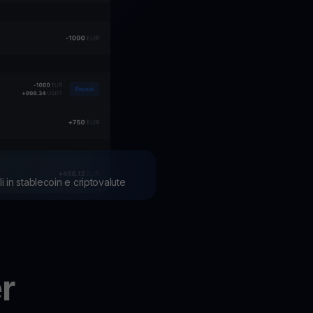
li in stablecoin e criptovalute
r