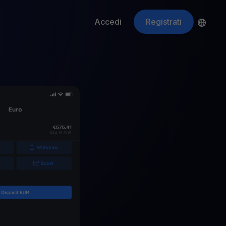
Accedi
Registrati
ApeCoin
APE
$
Fetching price
ti gli asset crypto