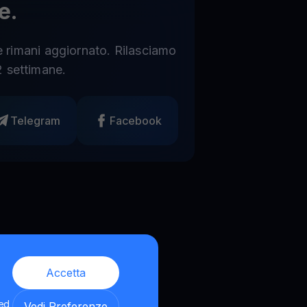
e.
 e rimani aggiornato. Rilasciamo
 settimane.
Telegram
Facebook
Accetta
 ed
Vedi Preferenze