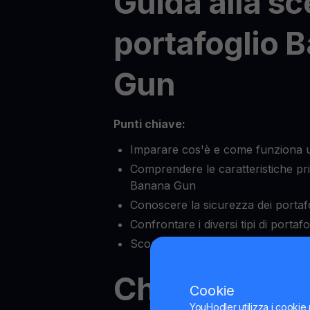
Guida alla sc
portafoglio 
Gun
Punti chiave:
Imparare cos'è e come funziona 
Comprendere le caratteristiche prin
Banana Gun
Conoscere la sicurezza dei porta
Confrontare i diversi tipi di porta
Scoprire quali sono i portafogli B
Che cos'è un
Cookie
YouHodler utilizza i cookie 