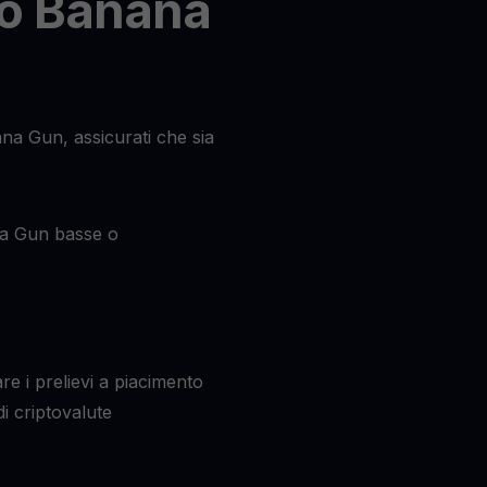
io Banana
na Gun, assicurati che sia
na Gun basse o
re i prelievi a piacimento
i criptovalute