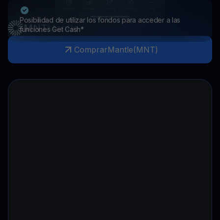
Posibilidad de utilizar los fondos para acceder a las
MNT
Mantle
funciones Get Cash*
Comprar
Mantle
(
MNT
)