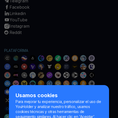
Telegram
Facebook
Linkedin
YouTube
Instagram
Reddit
PLATAFORMA
Usamos cookies
Para mejorar tu experiencia, personalizar el uso de
YouHolder y analizar nuestro tráfico, usamos
cookies técnicas y otras herramientas de
seguimiento similares. Al hacer clic en 'Aceptar',