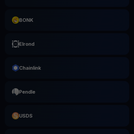
BONK
Elrond
Chainlink
Pendle
USDS