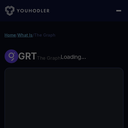
Home
/
What Is
/
The Graph
GRT
Loading...
The Graph