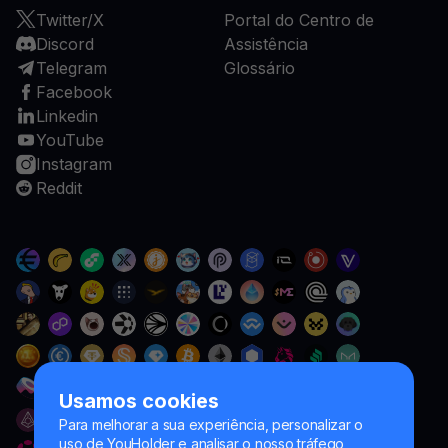
Twitter/X
Portal do Centro de
Discord
Assistência
Telegram
Glossário
Facebook
Linkedin
YouTube
Instagram
Reddit
Usamos cookies
Para melhorar a sua experiência, personalizar o
uso de YouHolder e analisar o nosso tráfego,