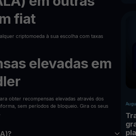
ALA) em outras
m fiat
alquer criptomoeda à sua escolha com taxas
sas elevadas em
ler
 para obter recompensas elevadas através dos
Augu
forma, sem períodos de bloqueio. Gira os seus
.
Tr
gr
pl
LA)?