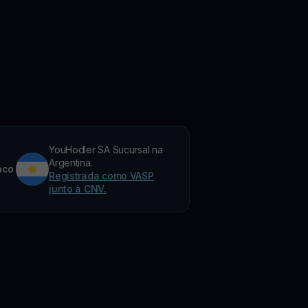
YouHodler SA Sucursal na
Argentina.
nco
Registrada como VASP
junto à CNV.