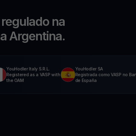
 regulado na
na Argentina.
YouHodler Italy S.R.L.
YouHodler SA
Registered as a VASP with
Registrada como VASP no Ba
the OAM
de España