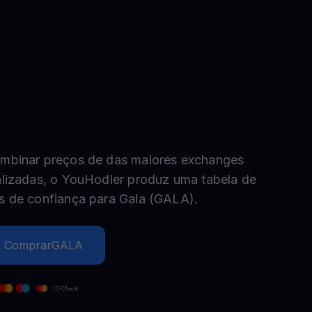
Promoções
Explore os concursos e promoções mais recentes
mbinar preços de das maiores exchanges
alizadas, o YouHodler produz uma tabela de
s de confiança para
Gala
(
GALA
).
Comprar
GALA