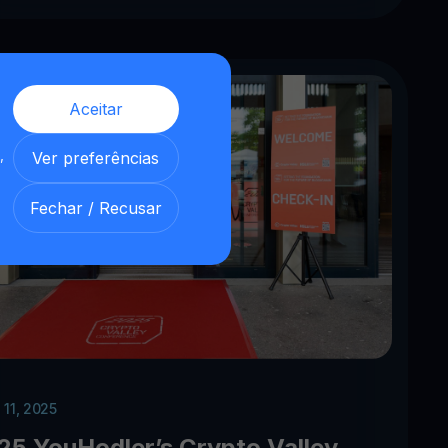
Aceitar
,
Ver preferências
Fechar / Recusar
 11, 2025
25 YouHodler’s Crypto Valley