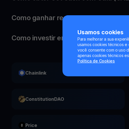
Como ganhar recompensas com o s
Usamos cookies
Como investir em Gala?
Para melhorar a sua experiê
usamos cookies técnicos e o
você consente com o uso de
apenas cookies técnicos es
Política de Cookies
Chainlink
ConstitutionDAO
Price