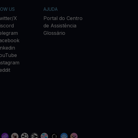
LOW US
AJUDA
witter/X
Portal do Centro
iscord
de Assistência
elegram
Glossário
acebook
inkedin
ouTube
nstagram
eddit