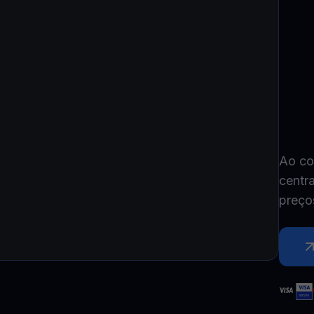
Youhodler App
Baixar
Baixe o app e gerencie cripto com facilidade
Ao co
centr
preço