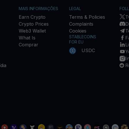
MAIS INFORMAÇÕES
LEGAL
FOL
Earn Crypto
Terms & Policies
T
Crypto Prices
Complaints
D
Web3 Wallet
Cookies
T
STABLECOINS
What Is
F
FOR EU
Comprar
L
USDC
Y
I
dia
R