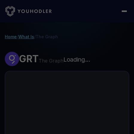
Home
/
What Is
/
The Graph
GRT
Loading...
The Graph