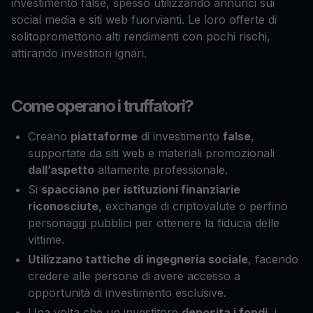
investimento false, spesso utilizzando annunci sui
social media e siti web fuorvianti. Le loro offerte di
solitopromettono alti rendimenti con pochi rischi,
attirando investitori ignari.
Come operano i truffatori?
Creano
piattaforme
di investimento
false
,
supportate da siti web e materiali promozionali
dall’aspetto
altamente professionale.
Si
spacciano per istituzioni finanziarie
riconosciute
, exchange di criptovalute o perfino
personaggi pubblici per ottenere la fiducia delle
vittime.
Utilizzano tattiche di ingegneria sociale
, facendo
credere alle persone di avere accesso a
opportunità di investimento esclusive.
Una volta che un investitore
deposita i fondi
, i