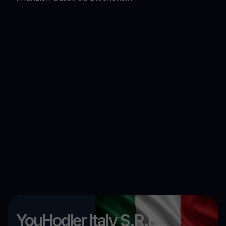
YouHodler Italy S.R.L.