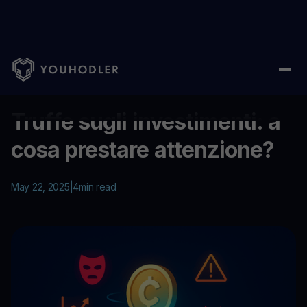
Home
/
Education
/
Truffe sugli investimenti: a cosa prestare a
...
Truffe sugli investimenti: a
cosa prestare attenzione?
May 22, 2025
|
4
min read