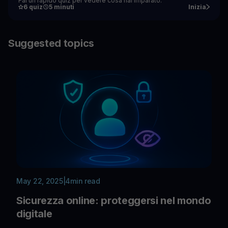
Fai un rapido quiz per vedere cosa hai imparato.
6 quiz
5 minuti
Inizia
Suggested topics
May 22, 2025
|
4
min read
Sicurezza online: proteggersi nel mondo
digitale