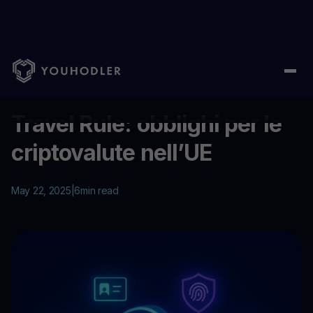
Home
/
Education
/
Travel Rule: obblighi per le criptovalute nell
...
Travel Rule: obblighi per le
criptovalute nell’UE
May 22, 2025
|
6
min read