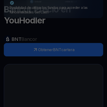
Bancor
Precio en
Posibilidad de utilizar los fondos para acceder a las
funcionalidades Get Cash
YouHodler
BNT
Bancor
Obtener
BNT
cartera