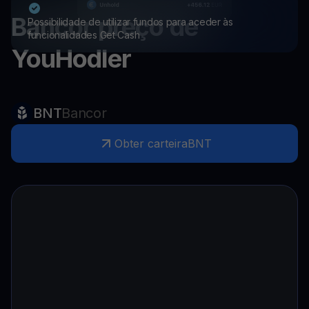
Bancor
preço de
Possibilidade de utilizar fundos para aceder às
funcionalidades Get Cash
YouHodler
BNT
Bancor
Obter carteira
BNT