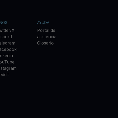
ANOS
AYUDA
witter/X
Portal de
iscord
asistencia
elegram
Glosario
acebook
inkedin
ouTube
nstagram
eddit