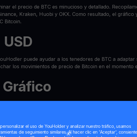
nar el precio de BTC es minucioso y detallado. Recopilamo
ance, Kraken, Huobi y OKX. Como resultado, el gráfico y 
 Bitcoin.
n USD
ouHodler puede ayudar a los tenedores de BTC a adaptar su
echar los movimientos de precio de Bitcoin en el momento 
 Gráfico
anzado todo en uno de
wallet
donde puede consultar el pre
 e incluso multiplicar BTC con nuestras funciones de Mul
 personalizar el uso de YouHolder y analizar nuestro tráfico, usamos
amientas de seguimiento similares. Al hacer clic en 'Aceptar', consient