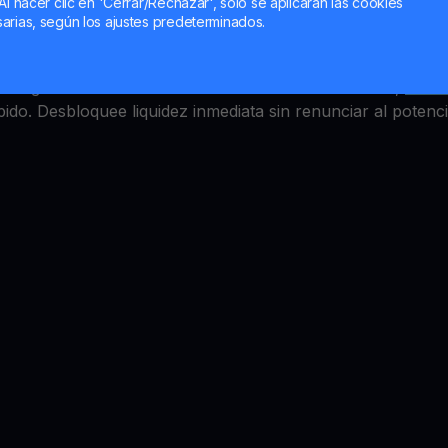
d Account
Al hacer clic en 'Cerrar/Rechazar', solo se aplicarán las cookies
arias, según los ajustes predeterminados.
llo, pero ¿cómo se puede obtener rentabilidad? YouHodler 
en ingresos anuales constantes. Convierta su Bitcoin,
Bitco
pido. Desbloquee liquidez inmediata sin renunciar al potenci