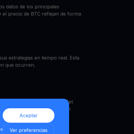
s datos de los principales
el precio de BTC reflejan de forma
s estrategias en tiempo real. Esta
en que ocurren.
cio de BTC, obtener un BTC Get
tiHODL. Una verdadera solución
Aceptar
es
Ver preferencias