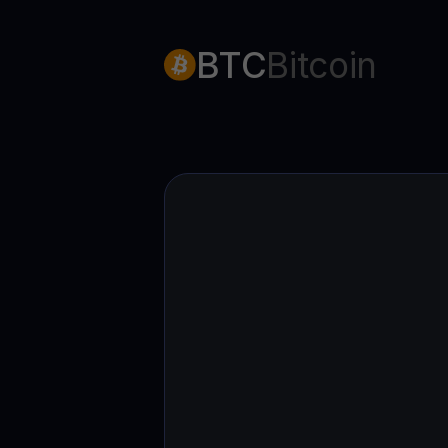
Web3 wallet
Tu riqueza Web3 gestionada en un solo lugar
BTC
Bitcoin