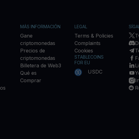
MÁS INFORMACIÓN
LEGAL
SÍG
Gane
Terms & Policies
T
criptomonedas
Complaints
D
Precios de
Cookies
T
STABLECOINS
criptomonedas
F
FOR EU
Billetera de Web3
L
USDC
Qué es
Y
Comprar
I
ios
R