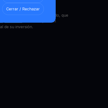
Cerrar / Rechazar
ofrece un BTC
Get Cash
integrado, que
in
,
Ethereum
u otras criptos en
al de su inversión.