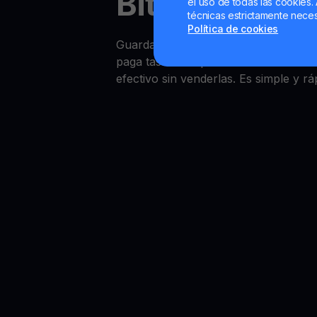
Bitcoin Yiel
el uso de todas las cookies. 
técnicas estrictamente neces
Política de cookies
Guardar capital en Bitcoin es senci
paga tasas competitivas convertidas 
efectivo sin venderlas. Es simple y rá