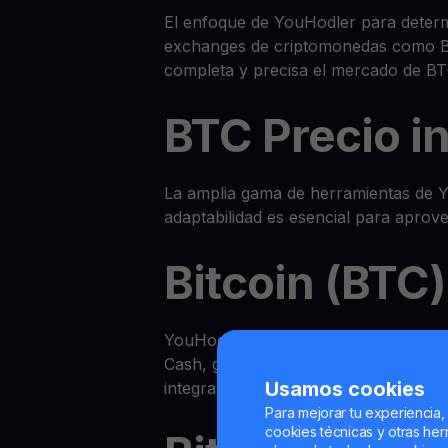
El enfoque de YouHodler para determi
exchanges de criptomonedas como Bin
completa y precisa el mercado de BTC
BTC Precio i
La amplia gama de herramientas de Y
adaptabilidad es esencial para aprov
Bitcoin (BTC)
YouHodler ofrece un ecosistema av
Cash, ganar BTC en su Yield Account
Usamos cookies
integral.
Para mejorar tu experiencia,
cookies técnicas y otras herr