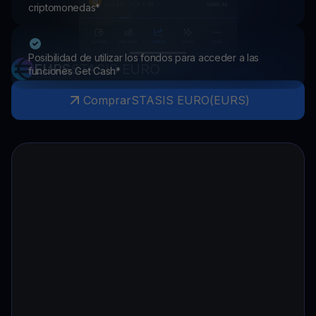
criptomonedas*
Posibilidad de utilizar los fondos para acceder a las
EURS
STASIS EURO
funciones Get Cash*
Comprar
STASIS EURO
(
EURS
)