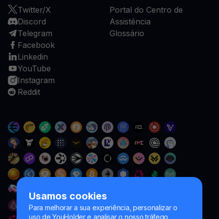
Twitter/X
Portal do Centro de
Discord
Assistência
Telegram
Glossário
Facebook
Linkedin
YouTube
Instagram
Reddit
Usamos cookies
Para melhorar a sua experiência, personalizar o
uso de YouHolder e analisar o nosso tráfego,