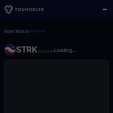
Home
/
What Is
/
Starknet
STRK
Loading...
Starknet