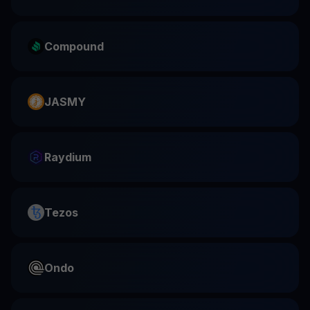
Compound
JASMY
Raydium
Tezos
Ondo