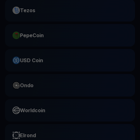
Tezos
PepeCoin
USD Coin
Ondo
Worldcoin
Elrond