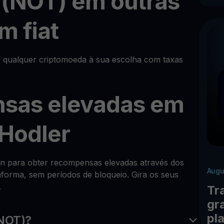
 (NOT) em outras
m fiat
 qualquer criptomoeda à sua escolha com taxas
sas elevadas em
Hodler
oin para obter recompensas elevadas através dos
Augu
forma, sem períodos de bloqueio. Gira os seus
.
Tr
gr
pl
(NOT)?