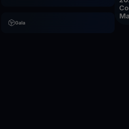
Co
Ma
Gala