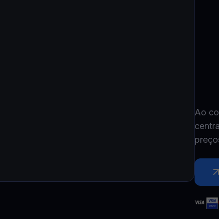
Youhodler App
Baixar
Baixe o app e gerencie cripto com facilidade
Ao co
centr
preço