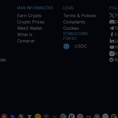
MAIS INFORMAÇÕES
LEGAL
FOL
Earn Crypto
Terms & Policies
T
Crypto Prices
Complaints
D
Web3 Wallet
Cookies
T
STABLECOINS
What Is
F
FOR EU
Comprar
L
USDC
Y
I
dia
R