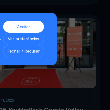
Aceitar
,
Ver preferências
Fechar / Recusar
 11, 2025
25 YouHodler’s Crypto Valley