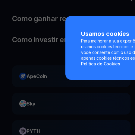
Como ganhar recompensas com o se
Usamos cookies
Como investir em Notcoin?
Para melhorar a sua experiê
usamos cookies técnicos e o
você consente com o uso de
apenas cookies técnicos es
Política de Cookies
ApeCoin
Sky
PYTH