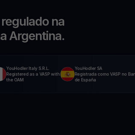
 regulado na
na Argentina.
YouHodler Italy S.R.L.
YouHodler SA
Registered as a VASP with
Registrada como VASP no Ba
the OAM
de España