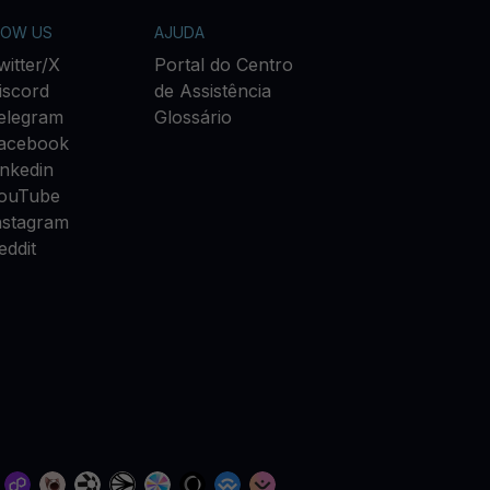
LOW US
AJUDA
witter/X
Portal do Centro
iscord
de Assistência
elegram
Glossário
acebook
inkedin
ouTube
nstagram
eddit