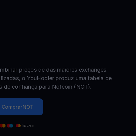
Promoções
Explore os concursos e promoções mais recentes
mbinar preços de das maiores exchanges
alizadas, o YouHodler produz uma tabela de
s de confiança para
Notcoin
(
NOT
).
Comprar
NOT