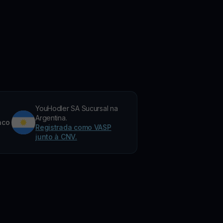
YouHodler SA Sucursal na
Argentina.
nco
Registrada como VASP
junto à CNV.