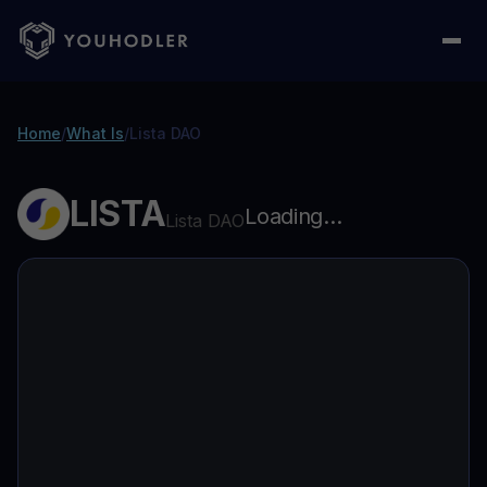
Home
/
What Is
/
Lista DAO
LISTA
Loading...
Lista DAO