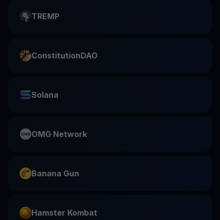
TREMP
ConstitutionDAO
Solana
OMG Network
Banana Gun
Hamster Kombat