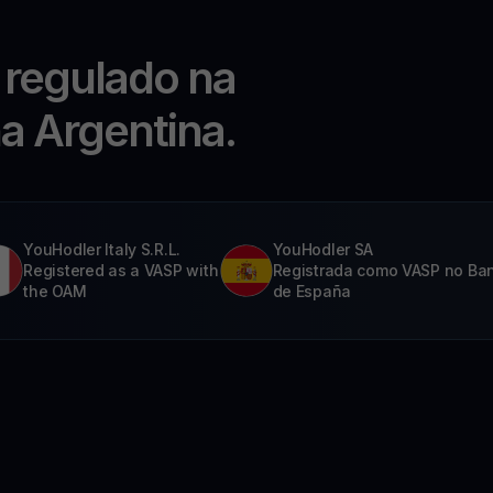
 regulado na
na Argentina.
YouHodler Italy S.R.L.
YouHodler SA
Registered as a VASP with
Registrada como VASP no Ba
the OAM
de España