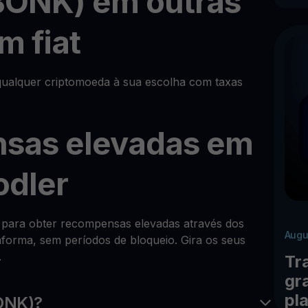
BONK) em outras
m fiat
alquer criptomoeda à sua escolha com taxas
sas elevadas em
dler
K para obter recompensas elevadas através dos
Augu
forma, sem períodos de bloqueio. Gira os seus
.
Tr
gr
pl
ONK)?