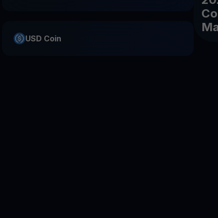
Co
Ma
USD Coin