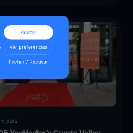
Aceitar
,
Ver preferências
Fechar / Recusar
 11, 2025
25 YouHodler’s Crypto Valley