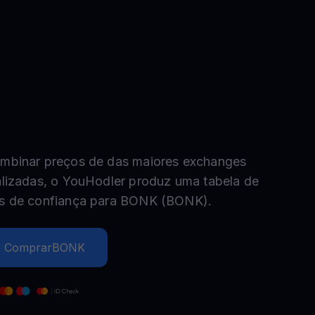
Promoções
Explore os concursos e promoções mais recentes
mbinar preços de das maiores exchanges
alizadas, o YouHodler produz uma tabela de
s de confiança para
BONK
(
BONK
).
Comprar
BONK