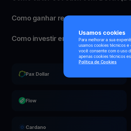
Como ganhar recompensas com o 
Usamos cookies
Como investir em BONK?
Para melhorar a sua experiê
usamos cookies técnicos e o
você consente com o uso de
apenas cookies técnicos es
Política de Cookies
Pax Dollar
Flow
Cardano