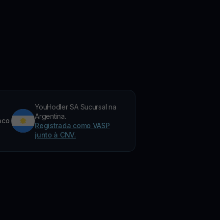
YouHodler SA Sucursal na
Argentina.
nco
Registrada como VASP
junto à CNV.