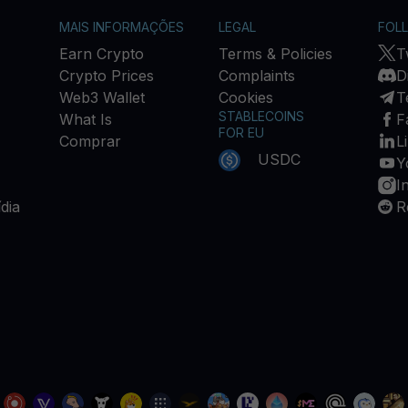
MAIS INFORMAÇÕES
LEGAL
FOL
Earn Crypto
Terms & Policies
T
Crypto Prices
Complaints
D
Web3 Wallet
Cookies
T
STABLECOINS
What Is
F
FOR EU
Comprar
L
USDC
Y
I
dia
R