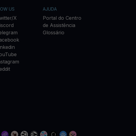
LOW US
AJUDA
witter/X
Portal do Centro
iscord
de Assistência
elegram
Glossário
acebook
inkedin
ouTube
nstagram
eddit