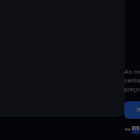
Youhodler App
Baixar
Baixe o app e gerencie cripto com facilidade
Ao co
centr
preço