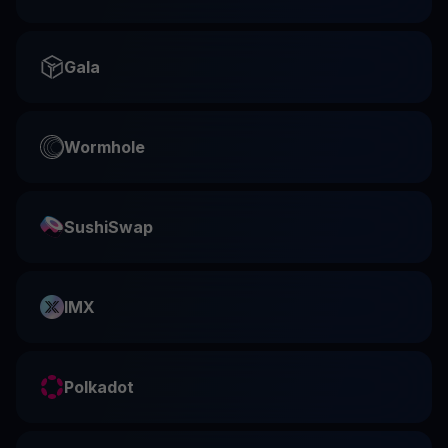
Gala
Wormhole
SushiSwap
IMX
Polkadot