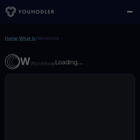
Home
/
What Is
/
Wormhole
W
Loading...
Wormhole