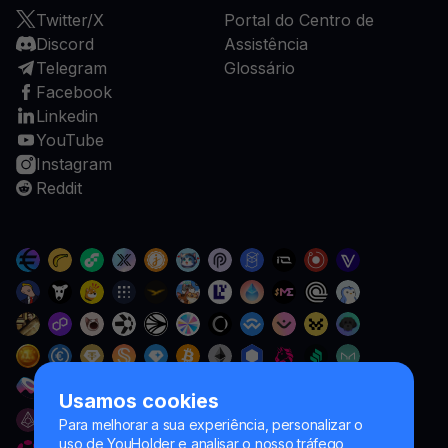
Twitter/X
Portal do Centro de
Discord
Assistência
Telegram
Glossário
Facebook
Linkedin
YouTube
Instagram
Reddit
Usamos cookies
Para melhorar a sua experiência, personalizar o
uso de YouHolder e analisar o nosso tráfego,