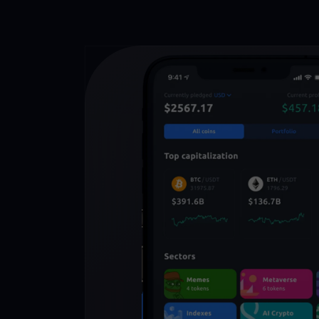
Book Your U
UMA Addres
Before It's T
Claim Your UMA Addres