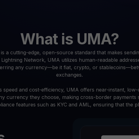
Ganhe cripto
l
Faça seus criptoativos não utilizados trabalharem para 
$YHDL
Aproveite vantagens com o nosso token
What is UMA?
Youhodler App
s a cutting-edge, open-source standard that makes sendin
Baixar
oin Lightning Network, UMA utilizes human-readable addre
Baixe o app e gerencie cripto com facilidade
erring any currency—be it fiat, crypto, or stablecoins—bet
exchanges​.
 speed and cost-efficiency, UMA offers near-instant, low-c
any currency they choose, making cross-border payments s
pliance features such as KYC and AML, ensuring that the pl
s