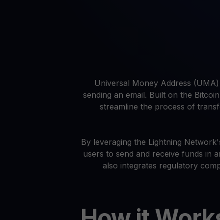
Preços das criptomoedas
Acompanhe os preços das criptomoedas em tempo rea
Get Cash
Obtenha dinheiro sem vender suas criptomoedas
Web3 wallet
Sua riqueza Web3, gerida num só lugar
Universal Money Address (UMA) i
sending an email. Built on the Bitc
streamline the process of transf
By leveraging the Lightning Network's
users to send and receive funds in 
also integrates regulatory com
How it Work