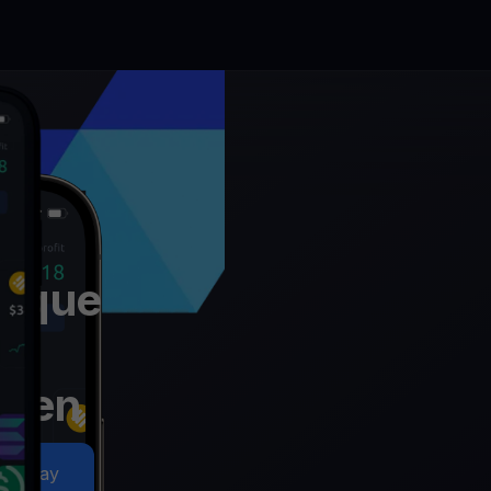
nique
s
aken
s Today