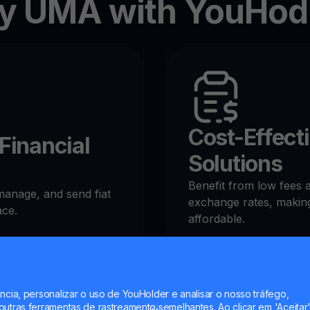
 UMA with YouHod
Cost-Effect
Financial
Solutions
Benefit from low fees 
manage, and send fiat
exchange rates, making
ace.
affordable.
ncia, personalizar o uso de YouHolder e analisar o nosso tráfego,
utras ferramentas de rastreamento semelhantes. Ao clicar em 'Aceitar'