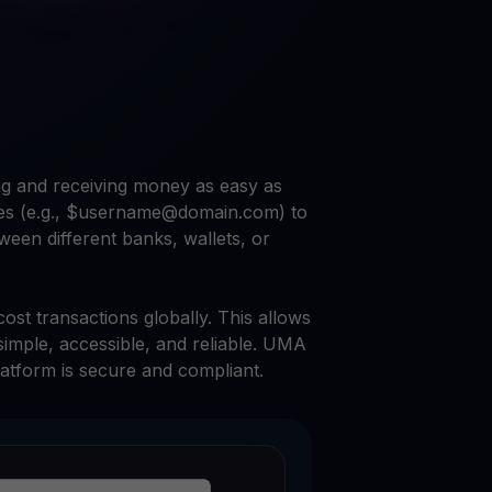
Explore todos os ativos cripto
você
Recompensas
Libere um potencial ilimitado com recompensas sem limites
Promoções
Explore os concursos e promoções mais recentes
g and receiving money as easy as
sses (e.g., $username@domain.com) to
ween different banks, wallets, or
ost transactions globally. This allows
imple, accessible, and reliable. UMA
atform is secure and compliant.