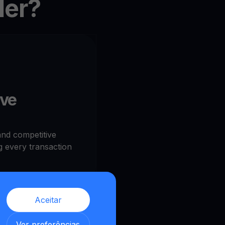
ler?
ive
and competitive
 every transaction
Aceitar
,
Ver preferências