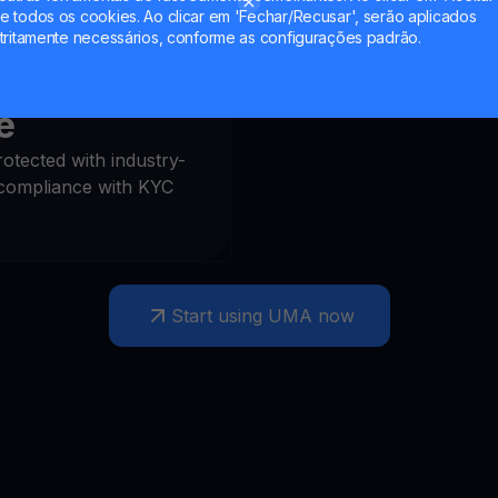
 todos os cookies. Ao clicar em 'Fechar/Recusar', serão aplicados
tritamente necessários, conforme as configurações padrão.
nd
e
otected with industry-
 compliance with KYC
Start using UMA now