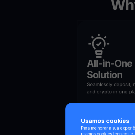
Why
All-in-One 
Solution
Seamlessly deposit,
and crypto in one pl
Usamos cookies
Para melhorar a sua experiê
usamos cookies técnicos e o