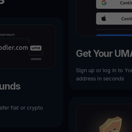
Get Your UM
Sign up or log in to 
address in seconds
Funds
er fiat or crypto