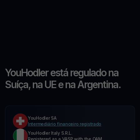
YouHodler está regulado na
Suíça, na UE e na Argentina.
YouHodler SA
Intermediário financeiro registrado
YouHodler Italy S.R.L.
Registered as a VASP with the OAM