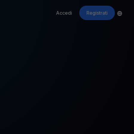
Accedi
Registrati
ApeCoin
APE
$
Fetching price
ti gli asset crypto