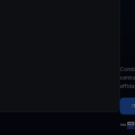
Combi
centr
affida