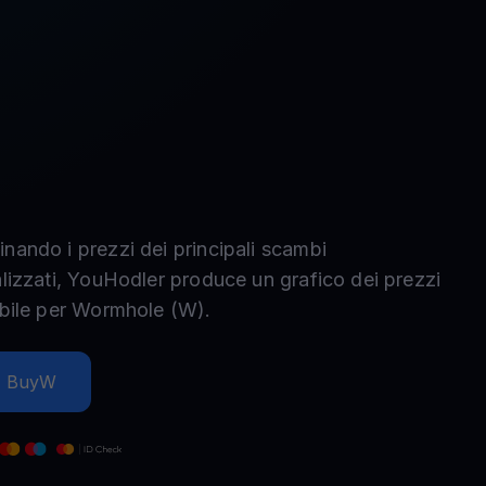
nando i prezzi dei principali scambi
alizzati, YouHodler produce un grafico dei prezzi
bile per
Wormhole
(
W
).
Buy
W