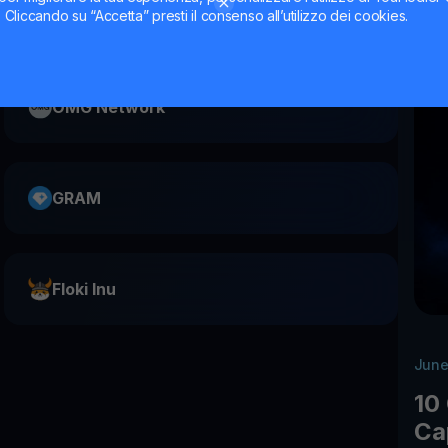
MANTRA
ti. Cliccando su “Accetta” presti il consenso all’utilizzo dei cookies.
OMG Network
GRAM
Floki Inu
June
10
Ca