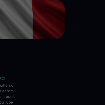
ICI
witter/X
elegram
acebook
ouTube