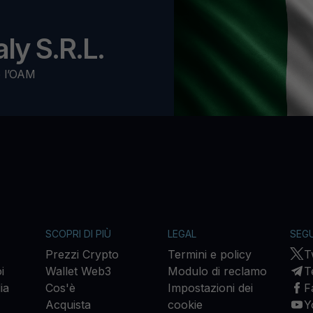
ly S.R.L.
o l’OAM
SCOPRI DI PIÙ
LEGAL
SEGU
Prezzi Crypto
Termini e policy
T
i
Wallet Web3
Modulo di reclamo
T
ia
Cos'è
Impostazioni dei
F
Acquista
cookie
Y