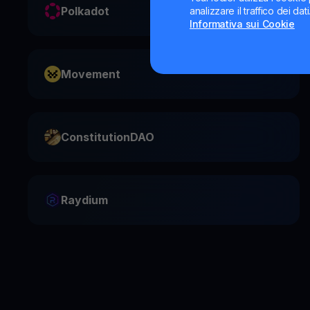
Polkadot
analizzare il traffico dei da
Informativa sui Cookie
Movement
ConstitutionDAO
Raydium