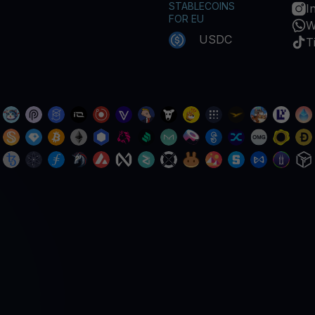
STABLECOINS
I
FOR EU
W
USDC
T