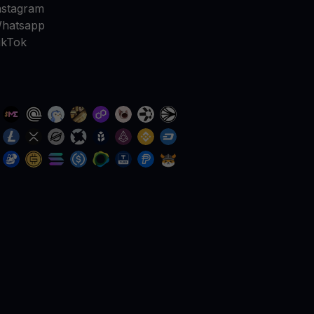
nstagram
hatsapp
ikTok