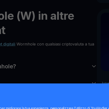
e (W) in altre
at
t digitali
Wormhole con qualsiasi criptovaluta a tua
mhole?
June
Co
Mi
il 
per migliorare la tua esperienza, personalizzare l’utilizzo di YouHodler