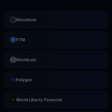
Wormhole
FTM
Worldcoin
Polygon
World Liberty Financial