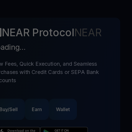
NEAR Protocol
NEAR
ading...
w Fees, Quick Execution, and Seamless
rchases with Credit Cards or SEPA Bank
counts
Buy/Sell
Earn
Wallet