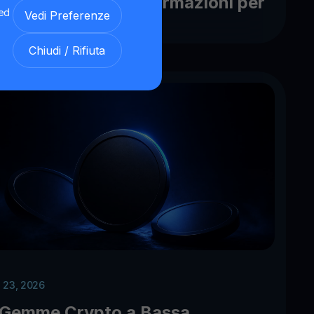
CAR: importanti informazioni per
 ed
Vedi Preferenze
tuo account
Chiudi / Rifiuta
 23, 2026
 Gemme Crypto a Bassa