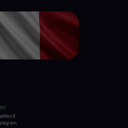
ICI
witter/X
elegram