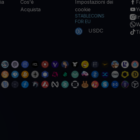
ia
Cos'è
Impostazioni dei
F
Acquista
cookie
Y
STABLECOINS
I
FOR EU
W
USDC
T