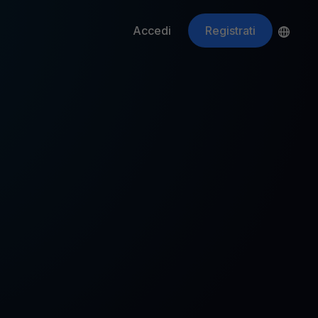
Accedi
Registrati
ApeCoin
APE
$
Fetching price
ti gli asset crypto