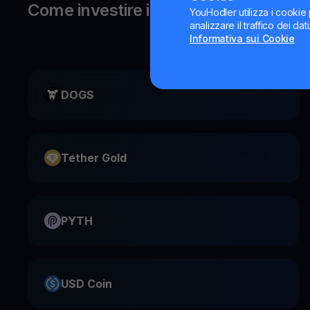
Come investire in NEAR Protocol?
YouHodler utilizza i cookie 
analizzare il traffico dei da
Informativa sui Cookie
DOGS
Tether Gold
PYTH
USD Coin