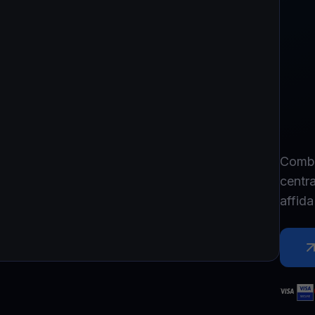
Combi
centr
affida