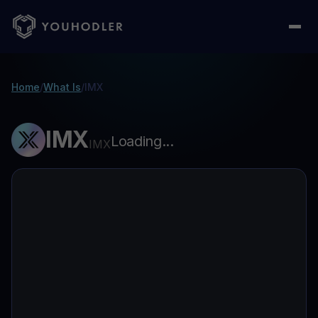
Home
/
What Is
/
IMX
IMX
Loading...
IMX