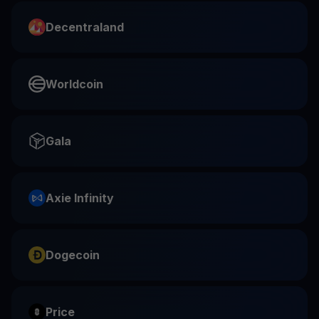
Decentraland
Worldcoin
Gala
Axie Infinity
Dogecoin
Price