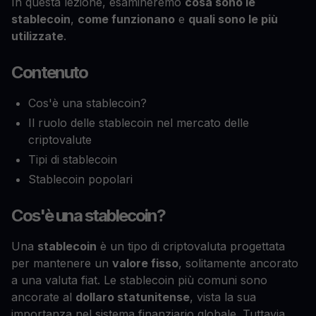
In questa lezione, esamineremo
cosa sono le
stablecoin
,
come funzionano
e
quali sono le più
utilizzate
.
Contenuto
Cos'è una stablecoin?
Il ruolo delle stablecoin nel mercato delle
criptovalute
Tipi di stablecoin
Stablecoin popolari
Cos'è una stablecoin?
Una
stablecoin
è un tipo di criptovaluta progettata
per mantenere un
valore fisso
, solitamente ancorato
a una valuta fiat. Le stablecoin più comuni sono
ancorate al
dollaro statunitense
, vista la sua
importanza nel sistema finanziario globale. Tuttavia,