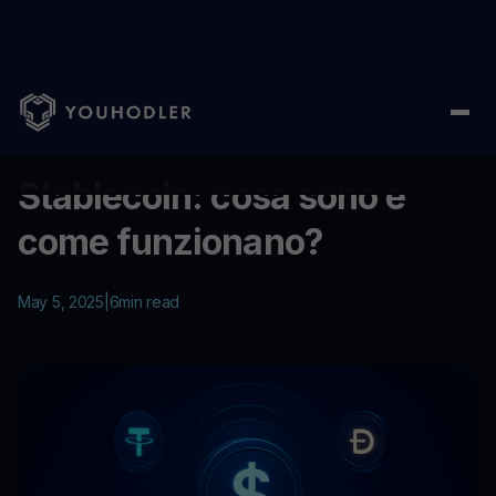
Home
/
Education
/
Stablecoin: cosa sono e come funzionano?
...
Stablecoin: cosa sono e
come funzionano?
May 5, 2025
|
6
min read