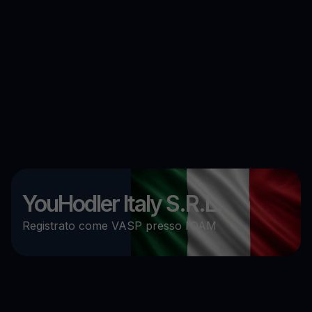
YouHodler Italy S.R.L.
Registrato come VASP presso l’OAM