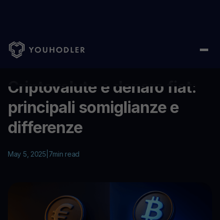
Home
/
Education
/
Criptovalute e denaro fiat: principali somigl
...
Criptovalute e denaro fiat:
principali somiglianze e
differenze
May 5, 2025
|
7
min read