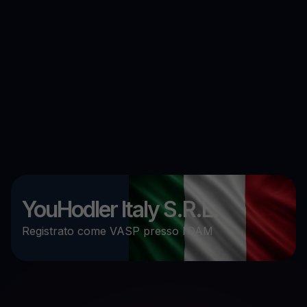
YouHodler Italy S.R.L.
Registrato come VASP presso l’OAM