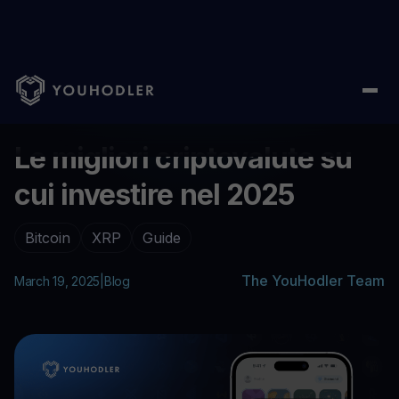
Home
/
Aiuto
/
Le migliori criptovalute su cui investire nel 2025
...
Le migliori criptovalute su
cui investire nel 2025
Bitcoin
XRP
Guide
The YouHodler Team
March 19, 2025
|
Blog