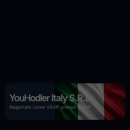
YouHodler Italy S.R.L.
Registrato come VASP presso l’OAM