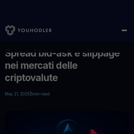
Home
/
Education
/
Spread bid-ask e slippage nei mercati delle 
...
Spread bid-ask e slippage
nei mercati delle
criptovalute
May 21, 2025
|
5
min read