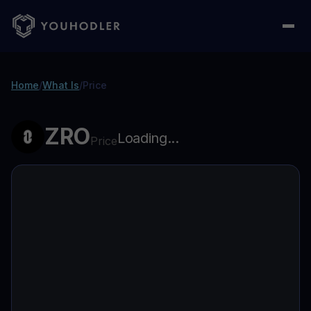
Home
/
What Is
/
Price
ZRO
Loading...
Price