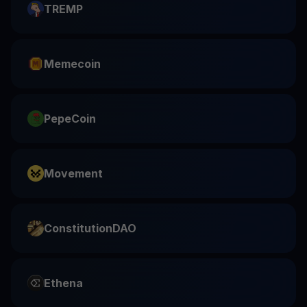
TREMP
Memecoin
PepeCoin
Movement
ConstitutionDAO
Ethena