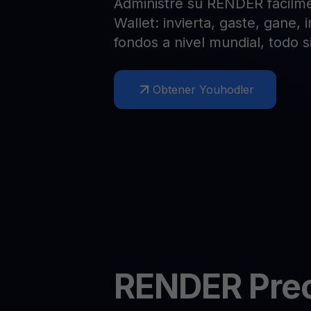
Administre su RENDER fácilm
Web3 wallet
Wallet: invierta, gaste, gane,
Tu riqueza Web3 gestionada en un solo lugar
fondos a nivel mundial, todo s
Obtener Youhodler
RENDER
Prec