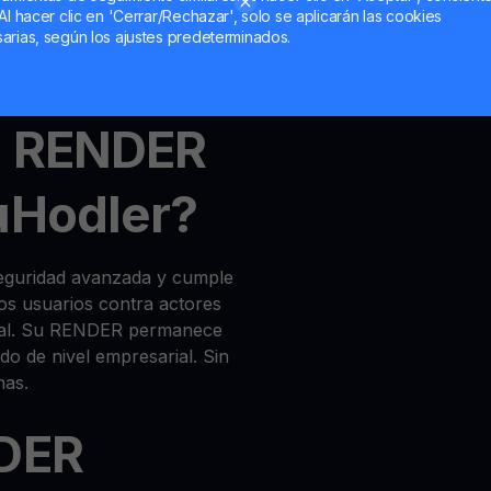
Al hacer clic en 'Cerrar/Rechazar', solo se aplicarán las cookies
arias, según los ajustes predeterminados.
unt
,
MultiHODL
und
Get
l RENDER
uHodler?
seguridad avanzada y cumple
los usuarios contra actores
egal. Su RENDER permanece
do de nivel empresarial. Sin
has.
NDER