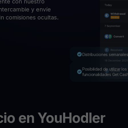
ente con nuestro
Pro
 intercambie y envíe
Desc
Youhodler App
in comisiones ocultas.
Descargar
Descarga la app y gestiona cripto fácilmente
Distribuciones semanales
Posibilidad de utilizar l
funcionalidades Get Cas
io en YouHodler