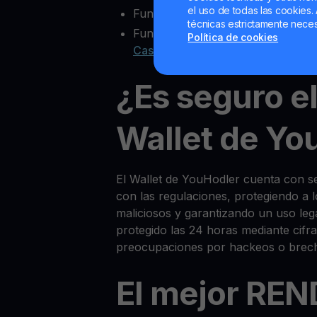
el uso de todas las cookies. 
Funcionalidad multisig
técnicas estrictamente neces
Funciones extra como
Yield Acco
Política de cookies
Cash
¿Es seguro e
Wallet de Yo
El Wallet de YouHodler cuenta con 
con las regulaciones, protegiendo a 
maliciosos y garantizando un uso l
protegido las 24 horas mediante cifra
preocupaciones por hackeos o brec
El mejor RE