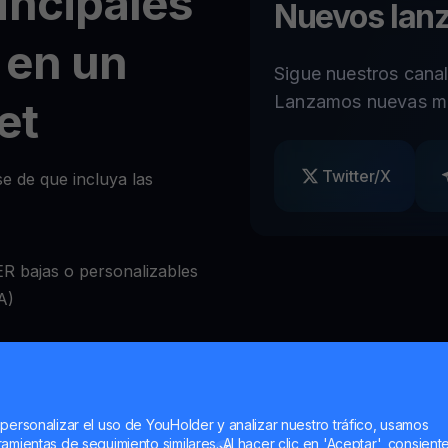
incipales
Nuevos lan
 en un
Sigue nuestros cana
Lanzamos nuevas m
et
Twitter/X
e de que incluya las
R bajas o personalizables
A)
ear retiros a voluntad
bio de criptomonedas
 personalizar el uso de YouHolder y analizar nuestro tráfico, usamos
amientas de seguimiento similares. Al hacer clic en 'Aceptar', consient