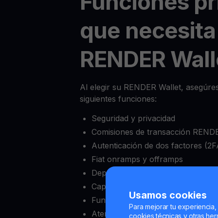
Funciones pr
que necesita
RENDER Wall
Al elegir su RENDER Wallet, asegúres
siguientes funciones:
Seguridad y privacidad
Comisiones de transacción RENDE
Autenticación de dos factores (2F
Fiat onramps y offramps
Depósito mínimo bajo
Capacidad de bloquear y desbloqu
Usamos cookies
Funciones completas de intercam
Para mejorar tu experiencia,
Atención al cliente confiable
cookies técnicas y otras herr