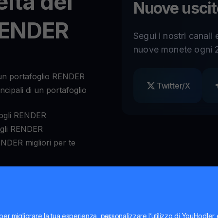
elta del
Nuove uscit
RENDER
Segui i nostri canali
nuove monete ogni 2
un portafoglio RENDER
Twitter/X
cipali di un portafoglio
fogli RENDER
fogli RENDER
ENDER migliori per te
 RENDER?
per migliorare la tua esperienza, personalizzare l’utilizzo di YouHodler