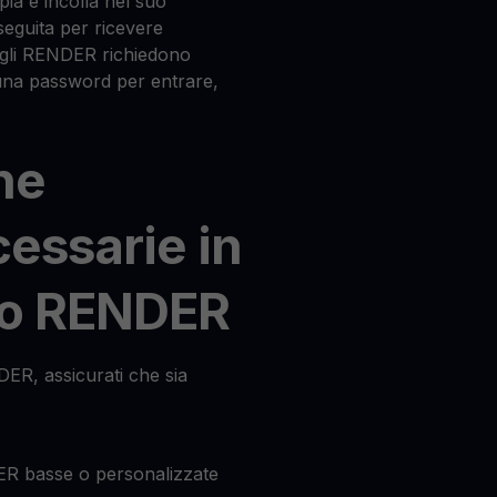
ia e incolla nel suo
seguita per ricevere
ogli RENDER richiedono
 una password per entrare,
he
cessarie in
io RENDER
DER, assicurati che sia
ER basse o personalizzate