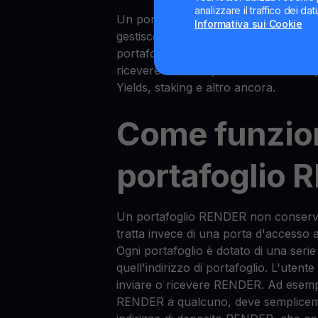
analizzare il traffico dei da
Un portafoglio RENDER è un portafo
Informativa sui Cookie
gestisce il token nativo della rete 
portafogli consentono semplicemente 
ricevere RENDER, mentre altri sono p
Yields, staking e altro ancora.
Come funzio
portafoglio
Un portafoglio RENDER non conserv
tratta invece di una porta d'accesso
Ogni portafoglio è dotato di una serie
quell'indirizzo di portafoglio. L'utente
inviare o ricevere RENDER. Ad esempi
RENDER a qualcuno, deve sempliceme