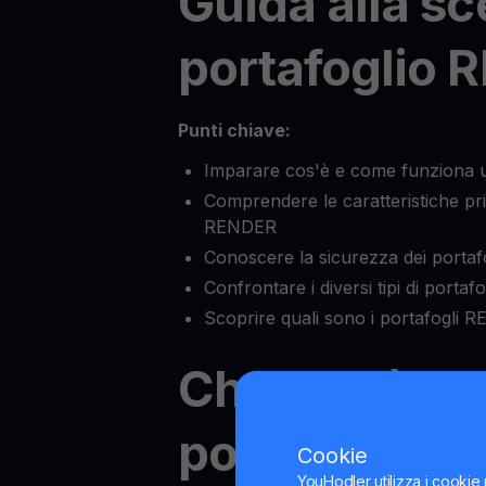
Guida alla sc
portafoglio 
Punti chiave:
Imparare cos'è e come funziona 
Comprendere le caratteristiche prin
RENDER
Conoscere la sicurezza dei porta
Confrontare i diversi tipi di porta
Scoprire quali sono i portafogli R
Che cos'è un
portafoglio
Cookie
YouHodler utilizza i cookie 