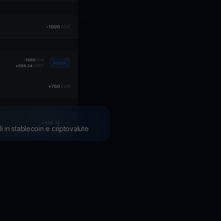
li in stablecoin e criptovalute