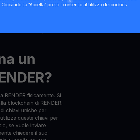
ti. Cliccando su “Accetta” presti il consenso all’utilizzo dei cookies.
glio che memorizza e
RENDER, RENDER. Alcuni
di fare HODL, inviare e
iù avanzati con opzioni di
na un
 RENDER?
a RENDER fisicamente. Si
 alla blockchain di RENDER.
 di chiavi uniche per
 utilizza queste chiavi per
o, se vuole inviare
nte chiedere il suo