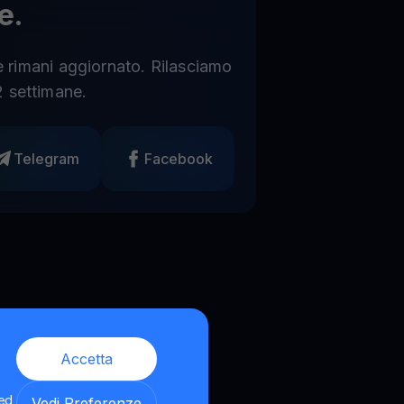
e.
 e rimani aggiornato. Rilasciamo
 settimane.
Telegram
Facebook
Accetta
 ed
Vedi Preferenze