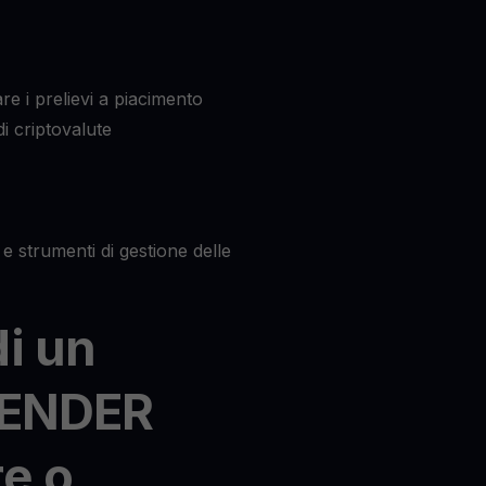
re i prelievi a piacimento
i criptovalute
e strumenti di gestione delle
di un
RENDER
re o