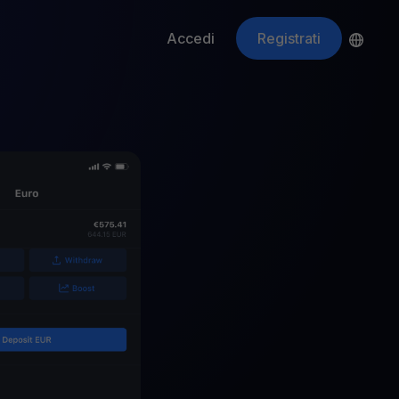
Accedi
Registrati
ApeCoin
APE
$
Fetching price
ti gli asset crypto