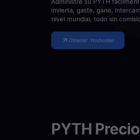
Administre su PYTH fácilment
Web3 wallet
invierta, gaste, gane, interca
Tu riqueza Web3 gestionada en un solo lugar
nivel mundial, todo sin comisi
Obtener Youhodler
PYTH
Precio