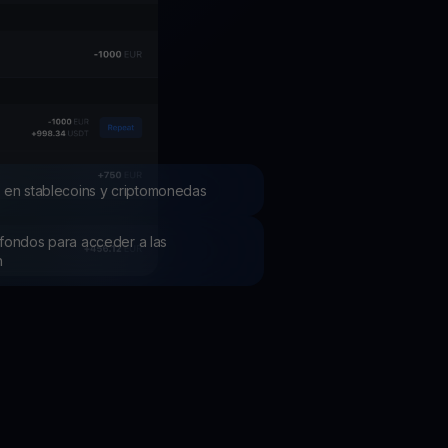
mociones
ubre los últimos concursos y promociones
 en stablecoins y criptomonedas
os fondos para acceder a las
h