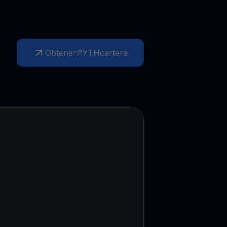
Obtener
PYTH
cartera