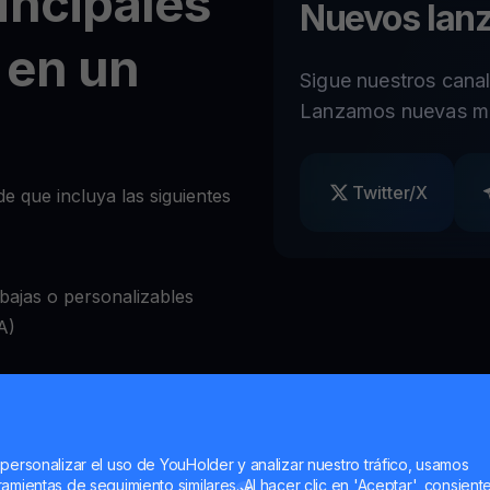
incipales
Nuevos lan
 en un
Sigue nuestros cana
Lanzamos nuevas m
Twitter/X
e que incluya las siguientes
ajas o personalizables
A)
ear retiros a voluntad
bio de criptomonedas
 personalizar el uso de YouHolder y analizar nuestro tráfico, usamos
amientas de seguimiento similares. Al hacer clic en 'Aceptar', consient