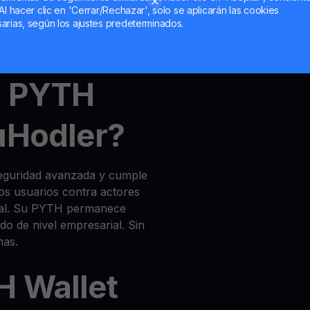
Al hacer clic en 'Cerrar/Rechazar', solo se aplicarán las cookies
arias, según los ajustes predeterminados.
unt
,
MultiHODL
und
Get
l PYTH
uHodler?
seguridad avanzada y cumple
los usuarios contra actores
egal. Su PYTH permanece
do de nivel empresarial. Sin
has.
H Wallet