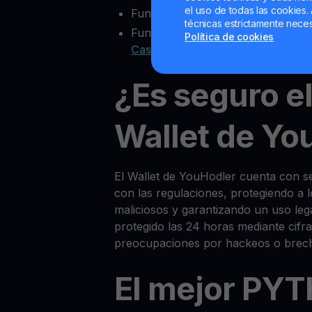
el uso de todas las cookies. 
Funcionalidad multisig
técnicas estrictamente neces
Funciones extra como
Yield Acco
Política de cookies
Cash
¿Es seguro e
Wallet de Yo
El Wallet de YouHodler cuenta con 
con las regulaciones, protegiendo a 
maliciosos y garantizando un uso l
protegido las 24 horas mediante cifra
preocupaciones por hackeos o brec
El mejor PYT