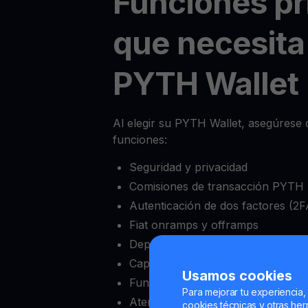
Funciones pr
que necesita
PYTH Wallet
Al elegir su PYTH Wallet, asegúrese d
funciones:
Seguridad y privacidad
Comisiones de transacción PYTH b
Autenticación de dos factores (2F
Fiat onramps y offramps
Depósito mínimo bajo
Capacidad de bloquear y desbloqu
Usamos cookies
Funciones completas de intercam
Para mejorar tu experiencia,
Atención al cliente confiable
cookies técnicas y otras herr