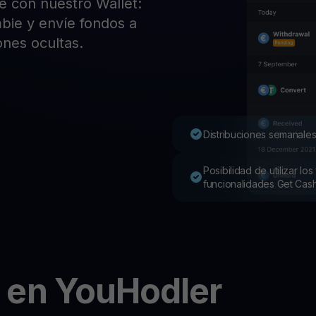
e con nuestro Wallet:
Pro
mbie y envíe fondos a
Desc
Youhodler App
ones ocultas.
Descargar
Descarga la app y gestiona cripto fácilmente
Distribuciones semanales
Posibilidad de utilizar l
funcionalidades Get Cas
 en YouHodler