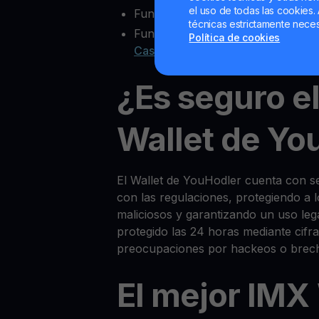
el uso de todas las cookies. 
Funcionalidad multisig
técnicas estrictamente neces
Funciones extra como
Yield Acco
Política de cookies
Cash
¿Es seguro e
Wallet de Yo
El Wallet de YouHodler cuenta con 
con las regulaciones, protegiendo a 
maliciosos y garantizando un uso le
protegido las 24 horas mediante cifra
preocupaciones por hackeos o brec
El mejor IMX