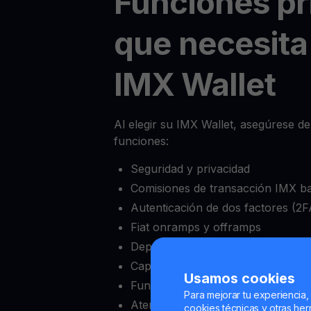
Funciones pr
que necesita
IMX Wallet
Al elegir su IMX Wallet, asegúrese de
funciones:
Seguridad y privacidad
Comisiones de transacción IMX ba
Autenticación de dos factores (2F
Fiat onramps y offramps
Depósito mínimo bajo
Capacidad de bloquear y desbloqu
Usamos cookies
Funciones completas de intercam
Para mejorar tu experiencia,
Atención al cliente confiable
cookies técnicas y otras herr