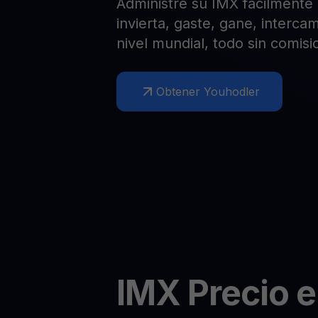
Administre su IMX fácilmente 
Web3 wallet
invierta, gaste, gane, interca
Tu riqueza Web3 gestionada en un solo lugar
nivel mundial, todo sin comisi
Obtener Youhodler
IMX
Precio 