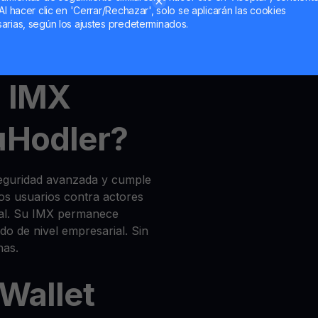
Al hacer clic en 'Cerrar/Rechazar', solo se aplicarán las cookies
arias, según los ajustes predeterminados.
unt
,
MultiHODL
und
Get
l IMX
uHodler?
seguridad avanzada y cumple
los usuarios contra actores
gal. Su IMX permanece
do de nivel empresarial. Sin
has.
 Wallet