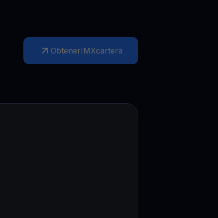
Obtener
IMX
cartera