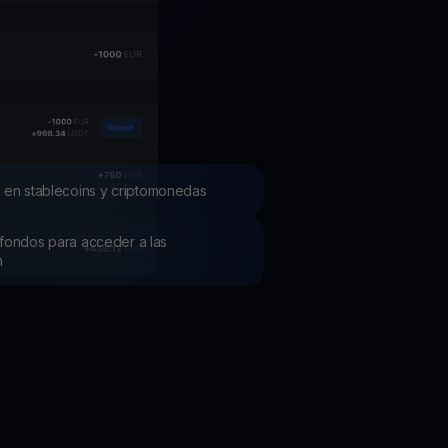
mociones
ubre los últimos concursos y promociones
 en stablecoins y criptomonedas
os fondos para acceder a las
h