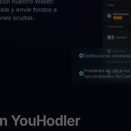
con nuestro Wallet:
Pro
mbie y envíe fondos a
Desc
Youhodler App
ones ocultas.
Descargar
Descarga la app y gestiona cripto fácilmente
Distribuciones semanales
Posibilidad de utilizar l
funcionalidades Get Cas
en YouHodler