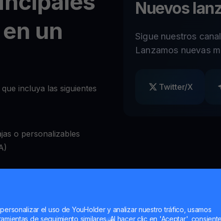
incipales
Nuevos lan
 en un
Sigue nuestros cana
Lanzamos nuevas m
Twitter/X
 que incluya las siguientes
jas o personalizables
A)
ear retiros a voluntad
bio de criptomonedas
 personalizar el uso de YouHolder y analizar nuestro tráfico, usamos
amientas de seguimiento similares. Al hacer clic en 'Aceptar', consient