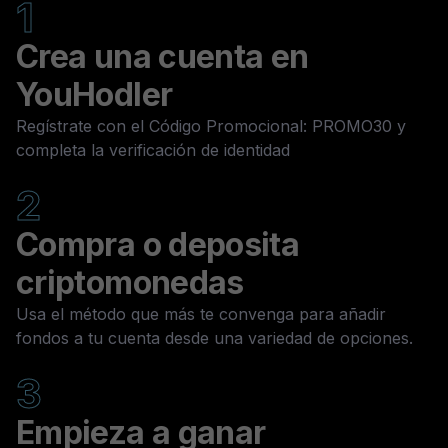
1
Crea una cuenta en
YouHodler
Regístrate con el Código Promocional: PROMO30 y
completa la verificación de identidad
2
Compra o deposita
criptomonedas
Usa el método que más te convenga para añadir
fondos a tu cuenta desde una variedad de opciones.
3
Empieza a ganar