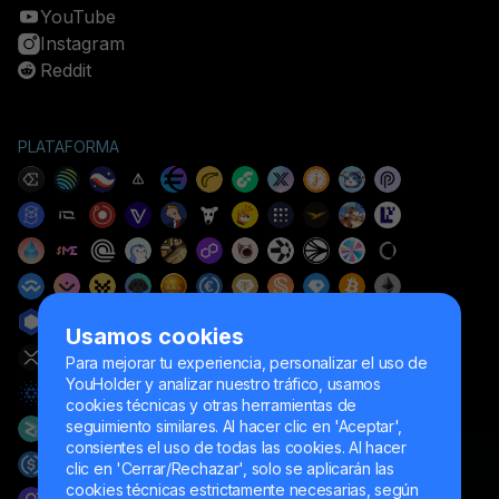
YouTube
Instagram
Reddit
PLATAFORMA
Usamos cookies
Para mejorar tu experiencia, personalizar el uso de
YouHolder y analizar nuestro tráfico, usamos
cookies técnicas y otras herramientas de
seguimiento similares. Al hacer clic en 'Aceptar',
consientes el uso de todas las cookies. Al hacer
clic en 'Cerrar/Rechazar', solo se aplicarán las
cookies técnicas estrictamente necesarias, según