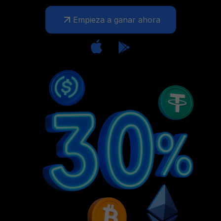
Empieza a ganar ahora