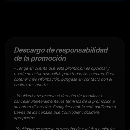
Descargo de responsabilidad
de la promoción
- Tenga en cuenta que esta promoción es opcional y
puede no estar disponible para todas las cuentas. Para
obtener más información, póngase en contacto con el
equipo de soporte.
-
YouHodler se reserva el derecho de modificar o
cancelar unilateralmente los términos de la promoción a
su entera discreción. Cualquier cambio será notificado a
través de los canales que YouHodler considere
apropiados.
-
YouHodler se reserva el derecho de excluir a cualquier