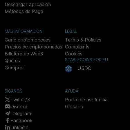
Descargar aplicación
Métodos de Pago
MÁS INFORMACIÓN
LEGAL
Gane criptomonedas
Terms & Policies
Precios de criptomonedas
Complaints
Billetera de Web3
Cookies
STABLECOINS FOR EU
Qué es
Comprar
USDC
SÍGANOS
AYUDA
Twitter/X
Portal de asistencia
Discord
Glosario
Telegram
Facebook
Linkedin