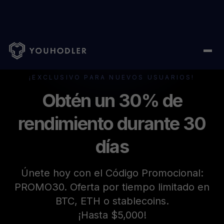
¡EXCLUSIVO PARA NUEVOS USUARIOS!
Obtén un 30% de
rendimiento durante 30
días
Únete hoy con el Código Promocional:
PROMO30. Oferta por tiempo limitado en
BTC, ETH o stablecoins.
¡Hasta $5,000!