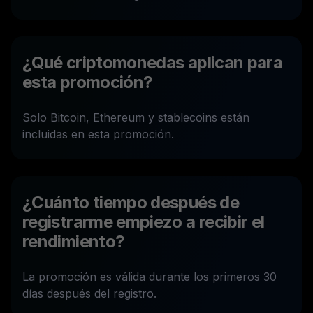
¿Qué criptomonedas aplican para
esta promoción?
Solo Bitcoin, Ethereum y stablecoins están
incluidas en esta promoción.
¿Cuánto tiempo después de
registrarme empiezo a recibir el
rendimiento?
La promoción es válida durante los primeros 30
días después del registro.