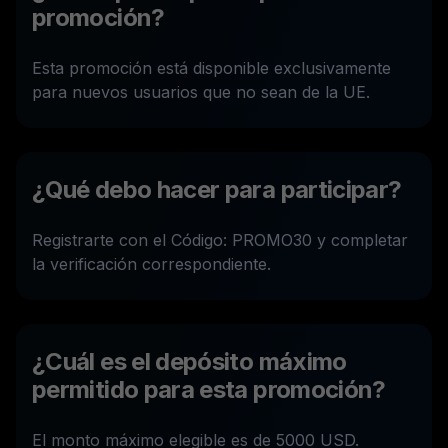
promoción?
Esta promoción está disponible exclusivamente
para nuevos usuarios que no sean de la UE.
¿Qué debo hacer para participar?
Registrarte con el Código: PROMO30 y completar
la verificación correspondiente.
¿Cuál es el depósito máximo
permitido para esta promoción?
El monto máximo elegible es de 5000 USD.