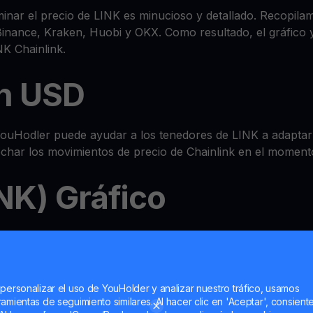
nar el precio de LINK es minucioso y detallado. Recopilam
ance, Kraken, Huobi y OKX. Como resultado, el gráfico y 
K Chainlink.
in USD
ouHodler puede ayudar a los tenedores de LINK a adaptar s
echar los movimientos de precio de Chainlink en el momen
NK) Gráfico
anzado todo en uno de
wallet
donde puede consultar el pre
t e incluso multiplicar LINK con nuestras funciones de M
 personalizar el uso de YouHolder y analizar nuestro tráfico, usamos
amientas de seguimiento similares. Al hacer clic en 'Aceptar', consient