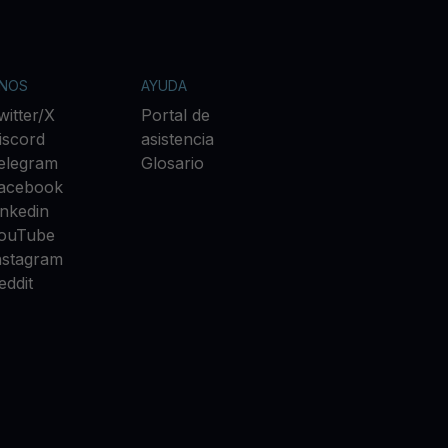
ANOS
AYUDA
witter/X
Portal de
iscord
asistencia
elegram
Glosario
acebook
inkedin
ouTube
nstagram
eddit