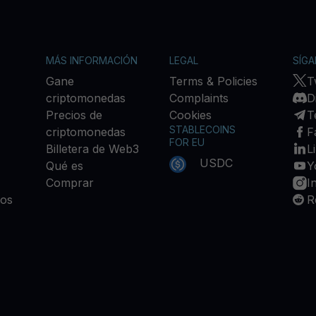
MÁS INFORMACIÓN
LEGAL
SÍG
Gane
Terms & Policies
T
criptomonedas
Complaints
D
Precios de
Cookies
T
STABLECOINS
criptomonedas
F
FOR EU
Billetera de Web3
L
USDC
Qué es
Y
Comprar
I
ios
R