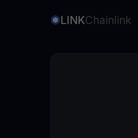
Web3 wallet
Tu riqueza Web3 gestionada en un solo lugar
LINK
Chainlink