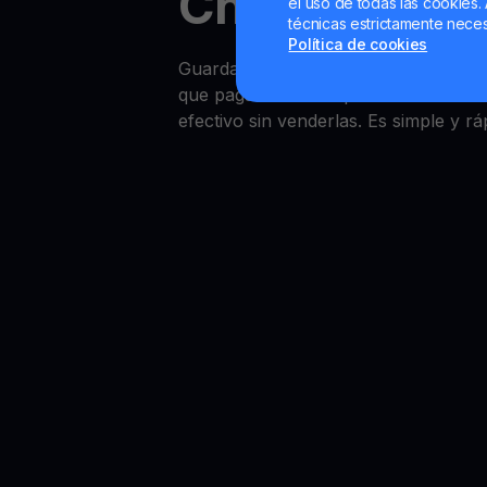
Chainlink Yi
el uso de todas las cookies. 
técnicas estrictamente neces
Política de cookies
Guardar capital en Chainlink es sen
que paga tasas competitivas converti
efectivo sin venderlas. Es simple y rá