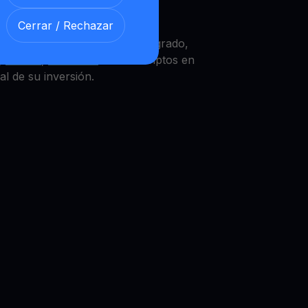
Cerrar / Rechazar
r ofrece un LINK
Get Cash
integrado,
k,
Bitcoin
,
Ethereum
u otras criptos en
al de su inversión.