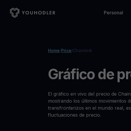
Personal
Administra tus activos
Alianzas empresariales
General
Bitcoin
Ethereum
Webinars
BTC
$
Fetching price
ETH
$
Fetching price
Webinars sobre criptomonedas
Home
/
Price
/
Chainlink
MultiHODL
Soluciones White-Label
Sobre YouHolder
English
Italian
Aprovecha la volatilidad del mercado
Colabora para integrar servicios criptográficos seguros y
Conectamos las finanzas tradicionales con el mundo cript
Gala
PepeCoin
Blog
GALA
$
Fetching price
PEPE
$
Fetching price
Blog y noticias cripto
Gráfico de pr
Compra cripto
Carrera
Business Beta API
Compra criptomonedas en una plataforma confiable
Crece junto a YouHolder
The easiest way to add crypto to your business
Spanish
French
Prensa y Medios
Menciones en prensa, entrevistas y noticias importantes
Intercambio
El gráfico en vivo del precio de Chai
Precios en tiempo real y bajas comisiones
mostrando los últimos movimientos d
Precios de criptomonedas
transfronterizos en el mundo real, e
Consulta precios en vivo de criptomonedas
Get Cash
fluctuaciones de precio.
Obtén efectivo sin vender tus criptos