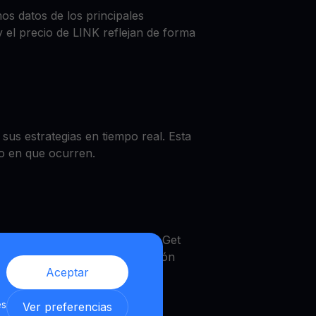
os datos de los principales
el precio de LINK reflejan de forma
us estrategias en tiempo real. Esta
to en que ocurren.
cio de LINK, obtener un LINK Get
ultiHODL. Una verdadera solución
Aceptar
es
Ver preferencias