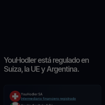
YouHodler está regulado en
Suiza, la UE y Argentina.
YouHodler SA
Intermediario financiero registrado