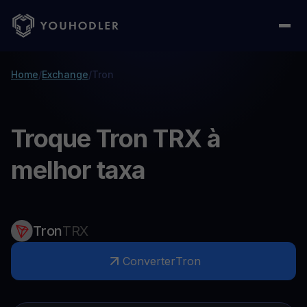
Home
/
Exchange
/
Tron
Troque Tron TRX à
melhor taxa
Tron
TRX
Converter
Tron