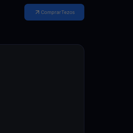
Promoções
Explore os concursos e promoções mais recentes
Comprar
Tezos