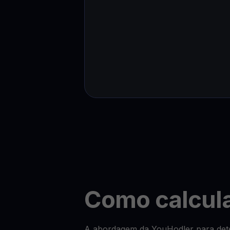
Como calcul
A abordagem da YouHodler para deter