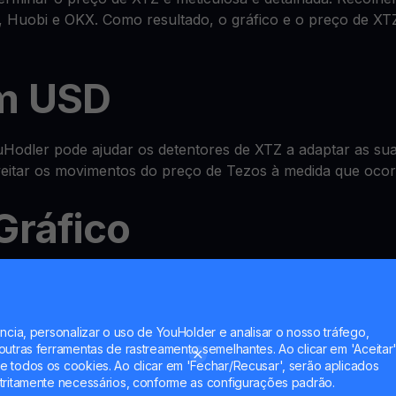
 Huobi e OKX. Como resultado, o gráfico e o preço de XT
m USD
odler pode ajudar os detentores de XTZ a adaptar as suas
oveitar os movimentos do preço de Tezos à medida que oco
Gráfico
sistema avançado tudo-em-um de
wallet
onde pode verificar
nt e até multiplicar XTZ com as nossas funcionalidades 
ncia, personalizar o uso de YouHolder e analisar o nosso tráfego,
utras ferramentas de rastreamento semelhantes. Ao clicar em 'Aceitar'
Account
 todos os cookies. Ao clicar em 'Fechar/Recusar', serão aplicados
tritamente necessários, conforme as configurações padrão.