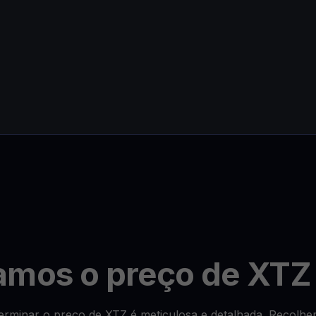
amos o preço de XTZ
minar o preço de XTZ é meticulosa e detalhada. Recolhem