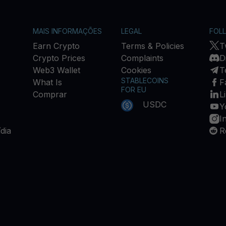
MAIS INFORMAÇÕES
LEGAL
FOL
Earn Crypto
Terms & Policies
T
Crypto Prices
Complaints
D
Web3 Wallet
Cookies
T
STABLECOINS
What Is
F
FOR EU
Comprar
L
USDC
Y
I
dia
R