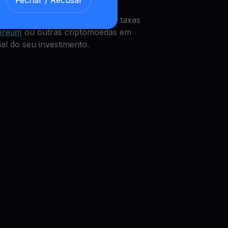
Fechar / Recusar
Z
Get Cash
integrado, que paga taxas
ereum
ou outras criptomoedas em
al do seu investimento.