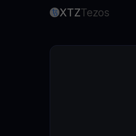
Web3 wallet
XTZ
Tezos
Sua riqueza Web3, gerida num só lugar