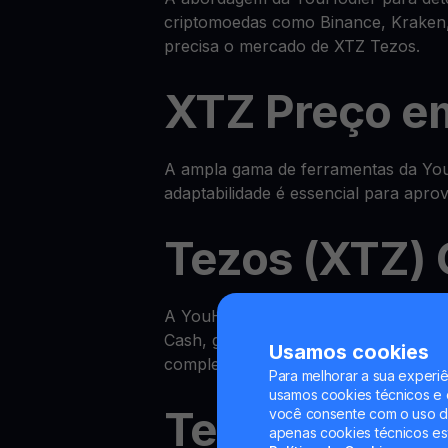
criptomoedas como Binance, Kraken,
precisa o mercado de XTZ Tezos.
XTZ Preço e
A ampla gama de ferramentas da YouH
adaptabilidade é essencial para apr
Tezos (XTZ) 
A YouHodler disponibiliza um ecos
Cash, ganhar XTZ na sua Yield Accou
Usamos cookies
completa.
Para melhorar a sua experiê
usamos cookies técnicos e o
Tezos Yield 
você consente com o uso de
apenas cookies técnicos es