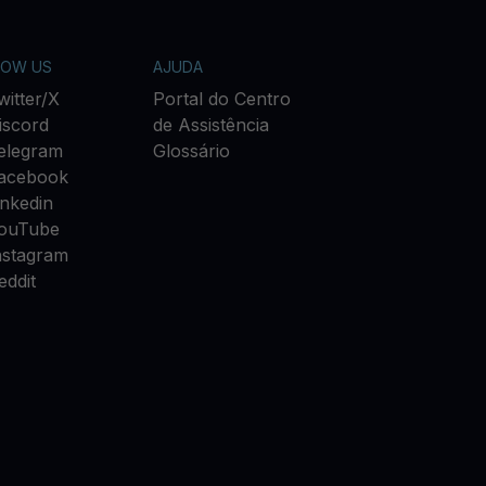
LOW US
AJUDA
witter/X
Portal do Centro
iscord
de Assistência
elegram
Glossário
acebook
inkedin
ouTube
nstagram
eddit