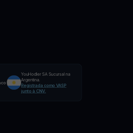
YouHodler SA Sucursal na
Argentina.
nco
Registrada como VASP
junto à CNV.