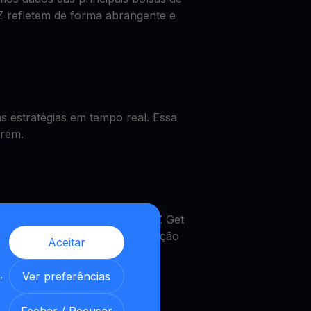
Z refletem de forma abrangente e
 estratégias em tempo real. Essa
rrem.
 o preço de XTZ, obter um XTZ Get
MultiHODL. Uma verdadeira solução
Aceitar
,
Ver preferências