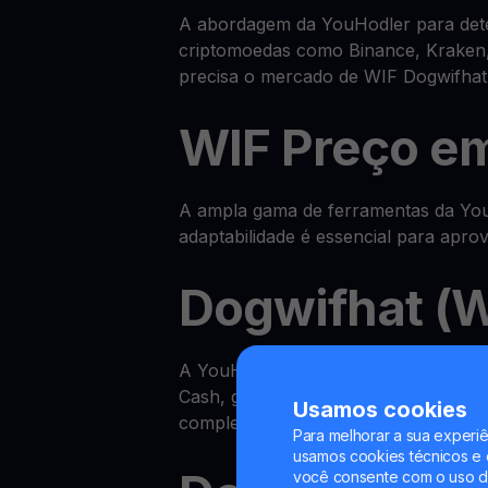
A abordagem da YouHodler para deter
criptomoedas como Binance, Kraken,
precisa o mercado de WIF Dogwifhat
WIF Preço e
A ampla gama de ferramentas da YouH
adaptabilidade é essencial para apr
Dogwifhat (W
A YouHodler disponibiliza um ecos
Cash, ganhar WIF na sua Yield Accou
Usamos cookies
completa.
Para melhorar a sua experiê
usamos cookies técnicos e o
você consente com o uso de