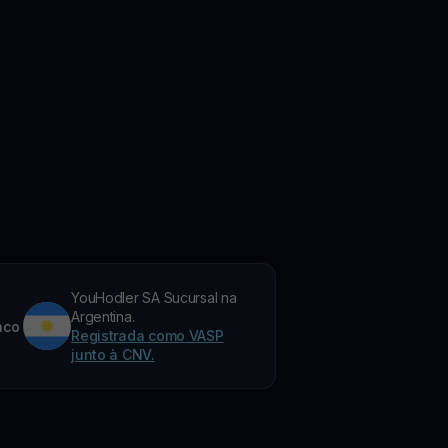
YouHodler SA Sucursal na
Argentina.
nco
Registrada como VASP
junto à CNV.