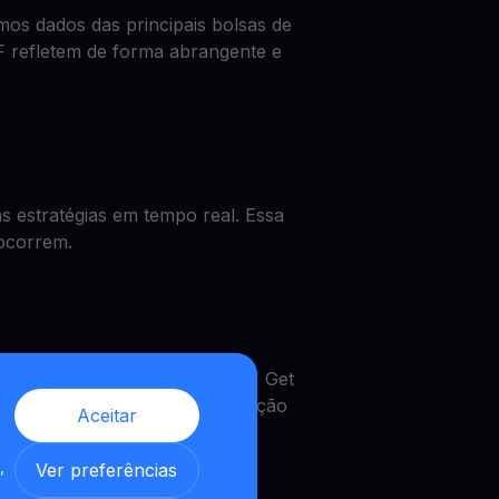
os dados das principais bolsas de
F refletem de forma abrangente e
 estratégias em tempo real. Essa
 ocorrem.
 o preço de WIF, obter um WIF Get
MultiHODL. Uma verdadeira solução
Aceitar
,
Ver preferências