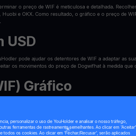
minar o preço de WIF é meticulosa e detalhada. Recolhem
 Huobi e OKX. Como resultado, o gráfico e o preço de WI
.
m USD
odler pode ajudar os detentores de WIF a adaptar as suas
oveitar os movimentos do preço de Dogwifhat à medida que
IF) Gráfico
sistema avançado tudo-em-um de
wallet
onde pode verificar
nt e até multiplicar WIF com as nossas funcionalidades 
ncia, personalizar o uso de YouHolder e analisar o nosso tráfego,
utras ferramentas de rastreamento semelhantes. Ao clicar em 'Aceitar'
 todos os cookies. Ao clicar em 'Fechar/Recusar', serão aplicados