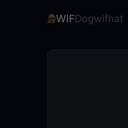
Web3 wallet
Sua riqueza Web3, gerida num só lugar
WIF
Dogwifhat