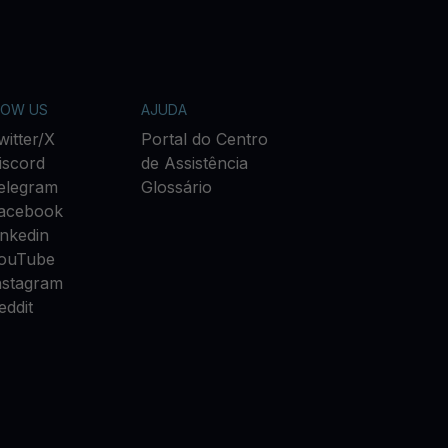
LOW US
AJUDA
witter/X
Portal do Centro
iscord
de Assistência
elegram
Glossário
acebook
inkedin
ouTube
nstagram
eddit