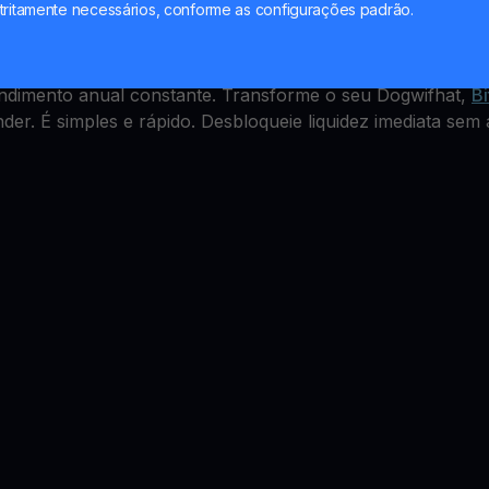
eld Account
tritamente necessários, conforme as configurações padrão.
mples, mas como ganhar com isso? A YouHodler oferece u
endimento anual constante. Transforme o seu Dogwifhat,
Bi
er. É simples e rápido. Desbloqueie liquidez imediata sem 