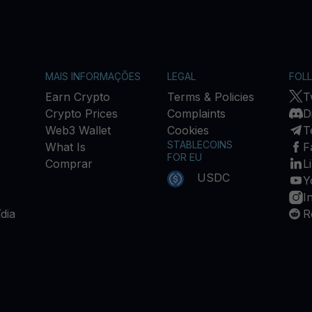
MAIS INFORMAÇÕES
LEGAL
FOL
Earn Crypto
Terms & Policies
T
Crypto Prices
Complaints
D
Web3 Wallet
Cookies
T
STABLECOINS
What Is
F
FOR EU
Comprar
L
USDC
Y
I
dia
R