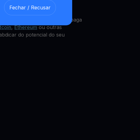
Fechar / Recusar
m WIF
Get Cash
integrado, que paga
tcoin
,
Ethereum
ou outras
abdicar do potencial do seu