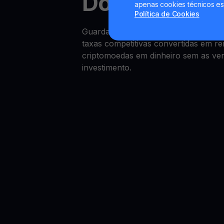
Dogwifhat Yi
apenas cookies técnicos es
Política de Cookies
Guardar capital em Dogwifhat é si
taxas competitivas convertidas em r
criptomoedas em dinheiro sem as vend
investimento.