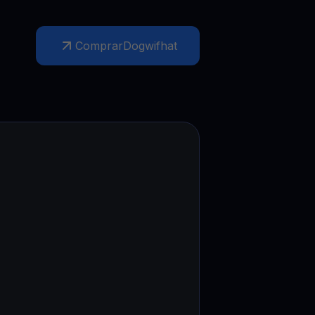
Promoções
Explore os concursos e promoções mais recentes
Comprar
Dogwifhat