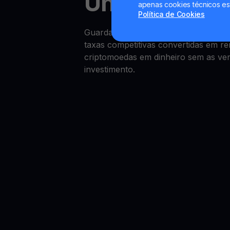
Uniswap Yie
apenas cookies técnicos es
Política de Cookies
Guardar capital em Uniswap é simp
taxas competitivas convertidas em r
criptomoedas em dinheiro sem as vend
investimento.