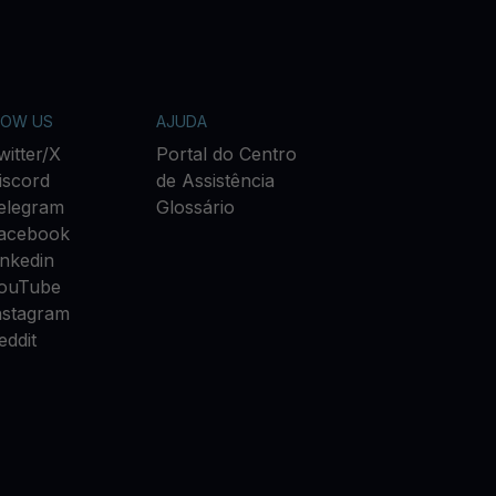
LOW US
AJUDA
witter/X
Portal do Centro
iscord
de Assistência
elegram
Glossário
acebook
inkedin
ouTube
nstagram
eddit