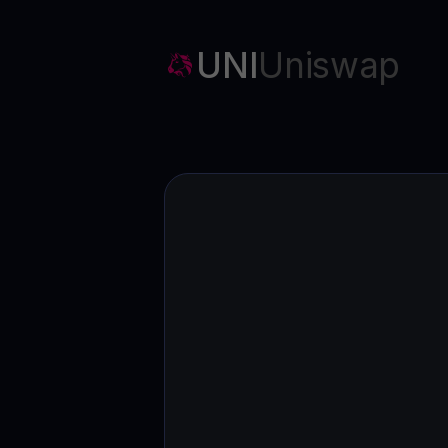
Web3 wallet
Sua riqueza Web3, gerida num só lugar
UNI
Uniswap