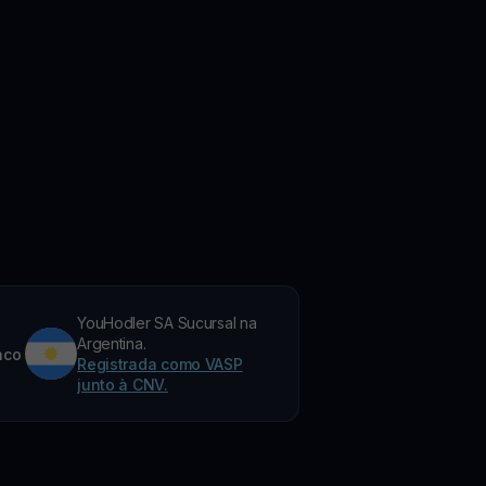
YouHodler SA Sucursal na
Argentina.
nco
Registrada como VASP
junto à CNV.