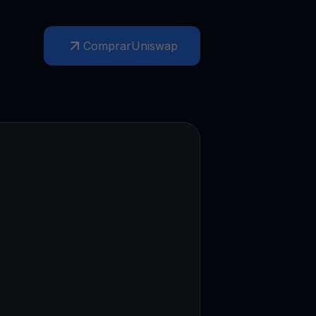
Promoções
Explore os concursos e promoções mais recentes
Comprar
Uniswap