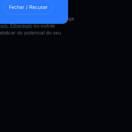
Fechar / Recusar
 UNI
Get Cash
integrado, que paga
coin
,
Ethereum
ou outras
abdicar do potencial do seu