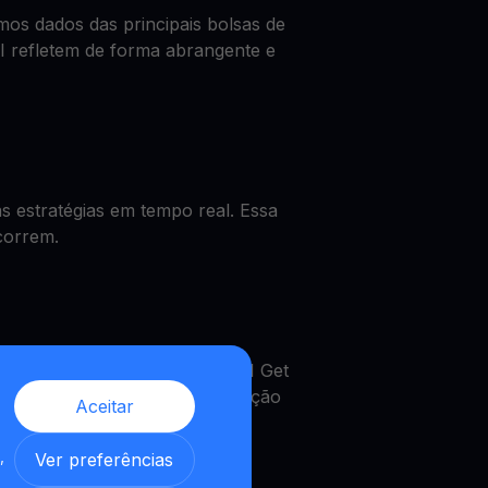
os dados das principais bolsas de
I refletem de forma abrangente e
 estratégias em tempo real. Essa
correm.
 o preço de UNI, obter um UNI Get
MultiHODL. Uma verdadeira solução
Aceitar
,
Ver preferências