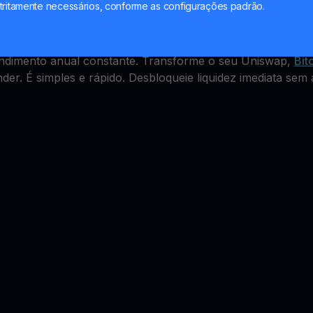
ld Account
tritamente necessários, conforme as configurações padrão.
les, mas como ganhar com isso? A YouHodler oferece um
endimento anual constante. Transforme o seu Uniswap,
Bit
er. É simples e rápido. Desbloqueie liquidez imediata sem 