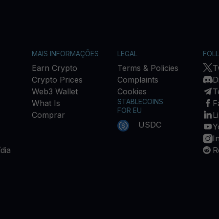
MAIS INFORMAÇÕES
LEGAL
FOL
Earn Crypto
Terms & Policies
T
Crypto Prices
Complaints
D
Web3 Wallet
Cookies
T
STABLECOINS
What Is
F
FOR EU
Comprar
L
USDC
Y
I
dia
R