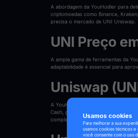
A abordagem da YouHodler para deter
criptomoedas como Binance, Kraken,
precisa o mercado de UNI Uniswap.
UNI Preço e
A ampla gama de ferramentas da YouH
adaptabilidade é essencial para apr
Uniswap (UNI
A YouHodler disponibiliza um ecos
Cash, ganhar UNI na sua Yield Accou
Usamos cookies
completa.
Para melhorar a sua experiê
usamos cookies técnicos e o
você consente com o uso de