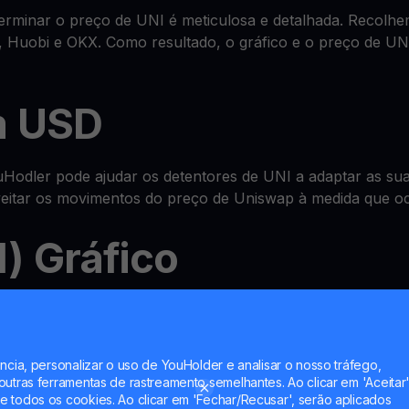
minar o preço de UNI é meticulosa e detalhada. Recolhem
 Huobi e OKX. Como resultado, o gráfico e o preço de UN
m USD
odler pode ajudar os detentores de UNI a adaptar as suas
oveitar os movimentos do preço de Uniswap à medida que o
) Gráfico
sistema avançado tudo-em-um de
wallet
onde pode verificar
nt e até multiplicar UNI com as nossas funcionalidades 
ncia, personalizar o uso de YouHolder e analisar o nosso tráfego,
utras ferramentas de rastreamento semelhantes. Ao clicar em 'Aceitar'
 todos os cookies. Ao clicar em 'Fechar/Recusar', serão aplicados