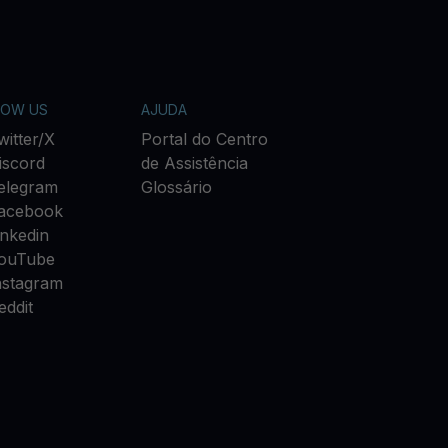
LOW US
AJUDA
witter/X
Portal do Centro
iscord
de Assistência
elegram
Glossário
acebook
inkedin
ouTube
nstagram
eddit