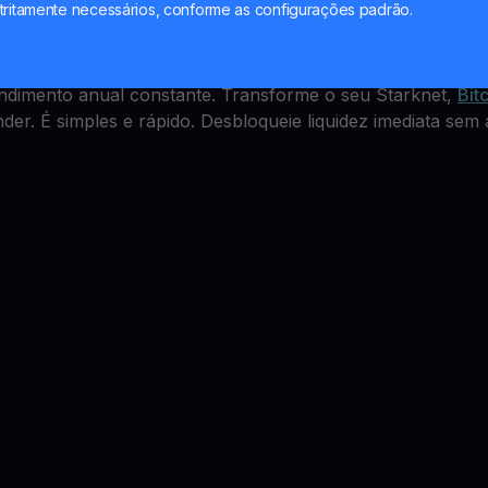
ld Account
tritamente necessários, conforme as configurações padrão.
ples, mas como ganhar com isso? A YouHodler oferece um
endimento anual constante. Transforme o seu Starknet,
Bit
er. É simples e rápido. Desbloqueie liquidez imediata sem 