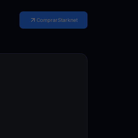
Promoções
Explore os concursos e promoções mais recentes
Comprar
Starknet