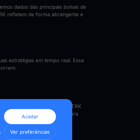
mos dados das principais bolsas de
RK refletem de forma abrangente e
as estratégias em tempo real. Essa
correm.
r o preço de STRK, obter um STRK
dades MultiHODL. Uma verdadeira
Aceitar
,
Ver preferências