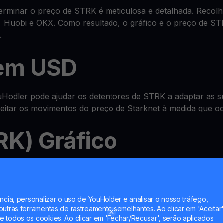
rminar o preço de STRK é meticulosa e detalhada. Recolhe
 Huobi e OKX. Como resultado, o gráfico e o preço de ST
.
em USD
odler pode ajudar os detentores de STRK a adaptar as su
oveitar os movimentos do preço de Starknet à medida que o
RK) Gráfico
sistema avançado tudo-em-um de
wallet
onde pode verifica
 Account e até multiplicar STRK com as nossas funcionali
ncia, personalizar o uso de YouHolder e analisar o nosso tráfego,
utras ferramentas de rastreamento semelhantes. Ao clicar em 'Aceitar'
 todos os cookies. Ao clicar em 'Fechar/Recusar', serão aplicados