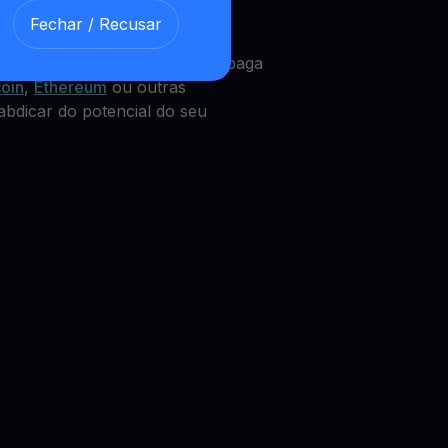
Fechar / Recusar
 STRK
Get Cash
integrado, que paga
coin
,
Ethereum
ou outras
abdicar do potencial do seu