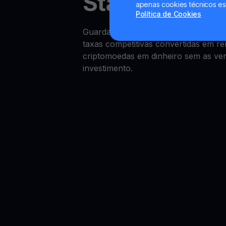
Starknet Yie
apenas cookies técnicos es
Política de Cookies
Guardar capital em Starknet é sim
taxas competitivas convertidas em r
criptomoedas em dinheiro sem as vend
investimento.