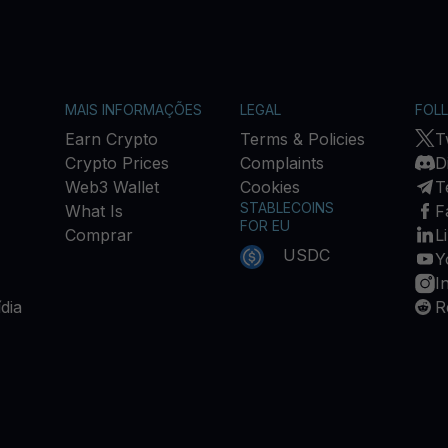
MAIS INFORMAÇÕES
LEGAL
FOL
Earn Crypto
Terms & Policies
T
Crypto Prices
Complaints
D
Web3 Wallet
Cookies
T
STABLECOINS
What Is
F
FOR EU
Comprar
L
USDC
Y
I
dia
R