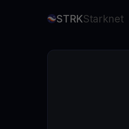
Web3 wallet
Sua riqueza Web3, gerida num só lugar
STRK
Starknet