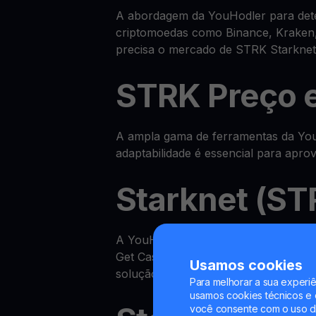
A abordagem da YouHodler para dete
criptomoedas como Binance, Kraken,
precisa o mercado de STRK Starknet
STRK Preço 
A ampla gama de ferramentas da YouH
adaptabilidade é essencial para apr
Starknet (ST
A YouHodler disponibiliza um ecos
Get Cash, ganhar STRK na sua Yield
Usamos cookies
solução completa.
Para melhorar a sua experiê
usamos cookies técnicos e o
você consente com o uso de