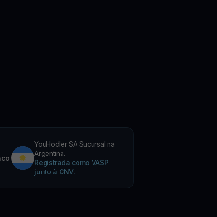
YouHodler SA Sucursal na
Argentina.
nco
Registrada como VASP
junto à CNV.