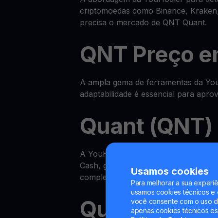
criptomoedas como Binance, Kraken,
precisa o mercado de QNT Quant.
QNT Preço 
A ampla gama de ferramentas da YouH
adaptabilidade é essencial para apr
Quant (QNT) 
A YouHodler disponibiliza um ecos
Cash, ganhar QNT na sua Yield Acco
Usamos cookies
completa.
Para melhorar a sua experiê
usamos cookies técnicos e o
Quant Yield 
você consente com o uso de
apenas cookies técnicos es