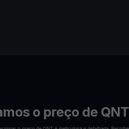
amos o preço de QN
rminar o preço de QNT é meticulosa e detalhada. Recolhem