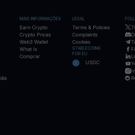
MAIS INFORMAÇÕES
LEGAL
FOL
Earn Crypto
Terms & Policies
T
Crypto Prices
Complaints
D
Web3 Wallet
Cookies
T
STABLECOINS
What Is
F
FOR EU
Comprar
L
USDC
Y
I
dia
R