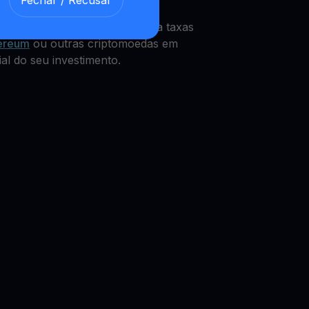
Fechar / Recusar
NT
Get Cash
integrado, que paga taxas
ereum
ou outras criptomoedas em
al do seu investimento.