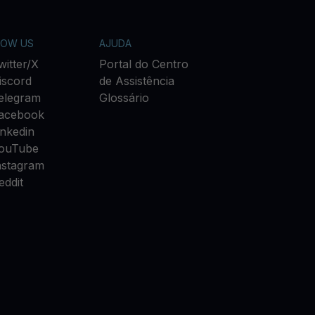
LOW US
AJUDA
witter/X
Portal do Centro
iscord
de Assistência
elegram
Glossário
acebook
inkedin
ouTube
nstagram
eddit