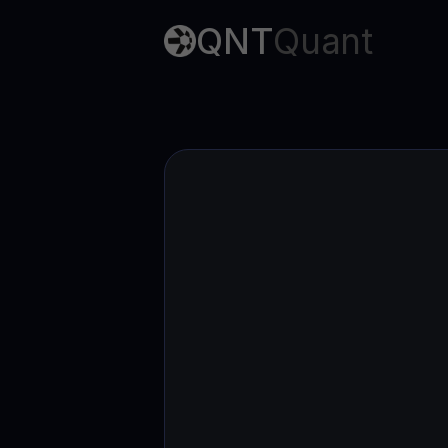
Web3 wallet
QNT
Quant
Sua riqueza Web3, gerida num só lugar