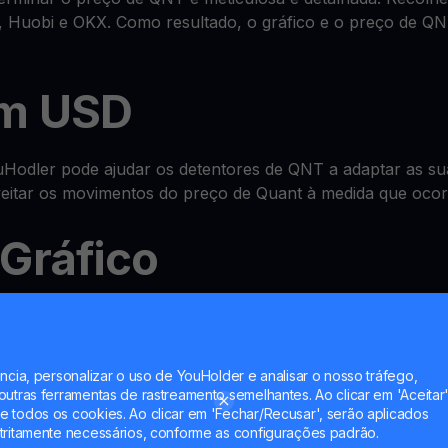
 Huobi e OKX. Como resultado, o gráfico e o preço de QN
em USD
odler pode ajudar os detentores de QNT a adaptar as sua
oveitar os movimentos do preço de Quant à medida que oco
Gráfico
sistema avançado tudo-em-um de
wallet
onde pode verificar
unt e até multiplicar QNT com as nossas funcionalidades 
ncia, personalizar o uso de YouHolder e analisar o nosso tráfego,
utras ferramentas de rastreamento semelhantes. Ao clicar em 'Aceitar'
Account
 todos os cookies. Ao clicar em 'Fechar/Recusar', serão aplicados
tritamente necessários, conforme as configurações padrão.