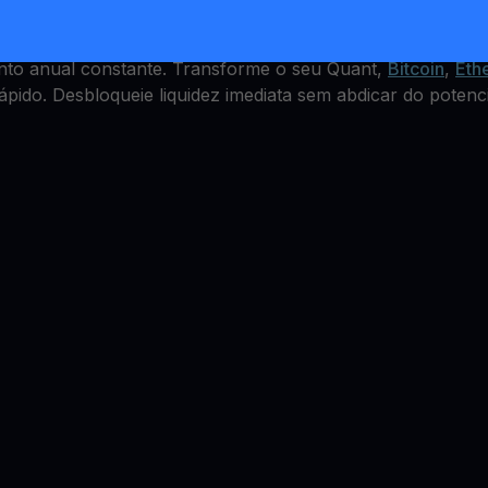
s, mas como ganhar com isso? A YouHodler oferece um Q
nto anual constante. Transforme o seu Quant,
Bitcoin
,
Eth
ápido. Desbloqueie liquidez imediata sem abdicar do potenci