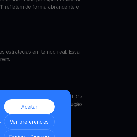
T refletem de forma abrangente e
s estratégias em tempo real. Essa
rrem.
 o preço de QNT, obter um QNT Get
MultiHODL. Uma verdadeira solução
Aceitar
,
Ver preferências