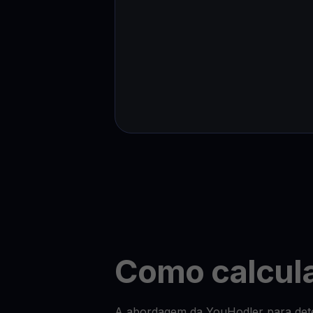
Como calcul
A abordagem da YouHodler para dete