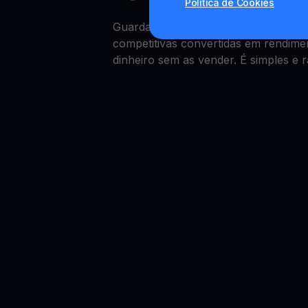
Política de Cookies
Guardar capital em Quant é simple
competitivas convertidas em rendime
dinheiro sem as vender. É simples e r