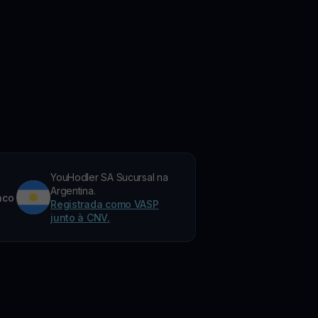
YouHodler SA Sucursal na
Argentina.
nco
Registrada como VASP
junto à CNV.